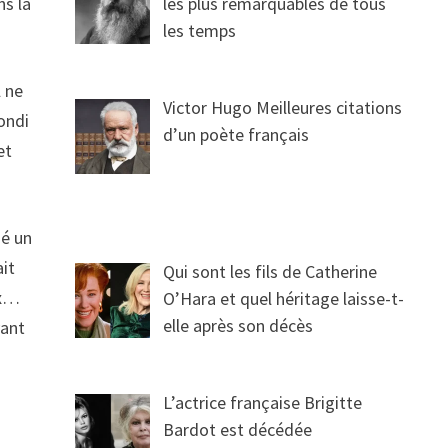
ns la
les plus remarquables de tous
les temps
l ne
Victor Hugo Meilleures citations
bondi
d’un poète français
et
dé un
ait
Qui sont les fils de Catherine
ux…
O’Hara et quel héritage laisse-t-
elle après son décès
yant
L’actrice française Brigitte
Bardot est décédée