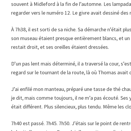
souvent à Midleford à la fin de l’automne. Les lampadai
regarder vers le numéro 12. Le givre avait dessiné des 
À 7h38, il est sorti de sa niche. Sa démarche n’était plus 
son museau étaient presque entièrement blancs, et un p
restait droit, et ses oreilles étaient dressées.
D’un pas lent mais déterminé, il a traversé la cour, s’est
regard sur le tournant de la route, là où Thomas avait d
J’ai enfilé mon manteau, préparé une tasse de thé chaud et 
je dit, mais comme toujours, il ne m’a pas écouté. Ses 
était différent. Plus silencieux, plus tendu. Même les cl
7h40 est passé. 7h45. 7h50. J’étais sur le point de rent