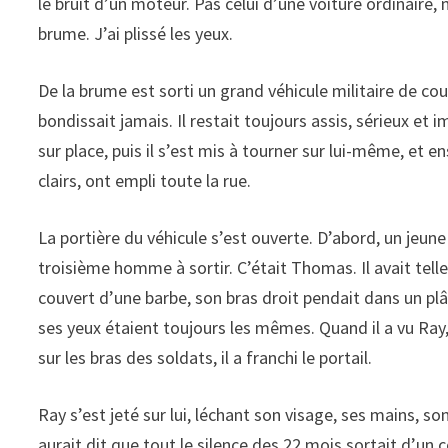
le bruit d’un moteur. Pas celui d’une voiture ordinaire,
brume. J’ai plissé les yeux.
De la brume est sorti un grand véhicule militaire de coule
bondissait jamais. Il restait toujours assis, sérieux et 
sur place, puis il s’est mis à tourner sur lui-même, et en
clairs, ont empli toute la rue.
La portière du véhicule s’est ouverte. D’abord, un jeun
troisième homme à sortir. C’était Thomas. Il avait tell
couvert d’une barbe, son bras droit pendait dans un p
ses yeux étaient toujours les mêmes. Quand il a vu Ray
sur les bras des soldats, il a franchi le portail.
Ray s’est jeté sur lui, léchant son visage, ses mains, so
aurait dit que tout le silence des 22 mois sortait d’un