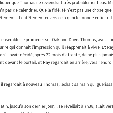
xpliquer que Thomas ne reviendrait très probablement pas. Ma
’a pas de calendrier. Que la fidélité n’est pas une chose que 
têtement – l’entêtement envers ce à quoi le monde entier dit
yais ensemble se promener sur Oakland Drive. Thomas, avec so
rire qui donnait l’impression qu’il réapprenait à vivre. Et Ra
s’il avait décidé, après 22 mois d’attente, de ne plus jamai
nt devant le portail, et Ray regardait en arrière, vers l’endro
il regardait à nouveau Thomas, léchait sa main qui guérissai
, jusqu’à son dernier jour, il se réveillait à 7h38, allait vers