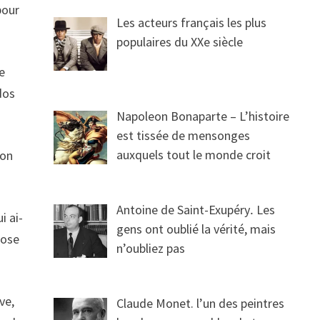
pour
Les acteurs français les plus
populaires du XXe siècle
de
dos
Napoleon Bonaparte – L’histoire
est tissée de mensonges
auxquels tout le monde croit
son
Antoine de Saint-Exupéry․ Les
i ai-
gens ont oublié la vérité, mais
hose
n’oubliez pas
ve,
Claude Monet. l’un des peintres