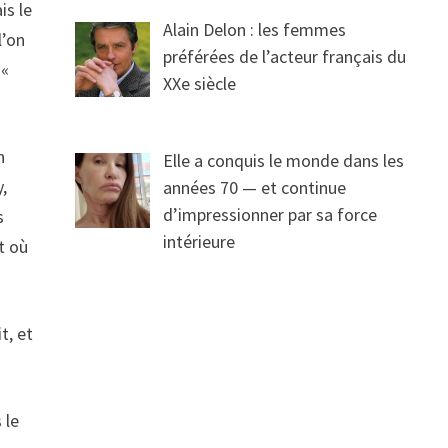
is le
Alain Delon : les femmes
l’on
préférées de l’acteur français du
 «
XXe siècle
n
Elle a conquis le monde dans les
y,
années 70 — et continue
d’impressionner par sa force
s
intérieure
it où
t, et
 le