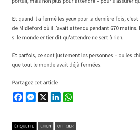
portail, mais non plus pour attendre – pour s’assurer 
Et quand il a fermé les yeux pour la dernière fois, c’es
de Midleford où il l’avait attendu pendant 670 matins. Il
si le monde entier dit qu’attendre ne sert à rien.
Et parfois, ce sont justement les personnes – ou les ch
que tout le monde avait déjà fermées.
Partagez cet article
Fa
M
X
Li
W
ce
es
n
h
b
se
ke
at
o
n
dI
sA
ÉTIQUETTÉ
CHIEN
OFFICIER
o
ge
n
p