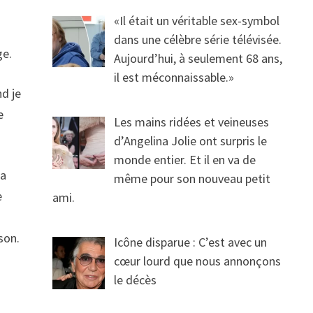
«Il était un véritable sex-symbol
dans une célèbre série télévisée.
ge.
Aujourd’hui, à seulement 68 ans,
il est méconnaissable.»
nd je
e
Les mains ridées et veineuses
d’Angelina Jolie ont surpris le
monde entier. Et il en va de
 a
même pour son nouveau petit
e
ami.
ison.
Icône disparue : C’est avec un
cœur lourd que nous annonçons
le décès