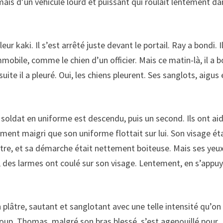
 mais d’un véhicule lourd et puissant qui roulait lentement da
ur kaki. Il s’est arrêté juste devant le portail. Ray a bondi. I
immobile, comme le chien d’un officier. Mais ce matin-là, il a 
suite il a pleuré. Oui, les chiens pleurent. Ses sanglots, aigus 
e soldat en uniforme est descendu, puis un second. Ils ont ai
ement maigri que son uniforme flottait sur lui. Son visage ét
lâtre, et sa démarche était nettement boiteuse. Mais ses ye
, des larmes ont coulé sur son visage. Lentement, en s’appu
n plâtre, sautant et sanglotant avec une telle intensité qu’on
 coup. Thomas, malgré son bras blessé, s’est agenouillé pour