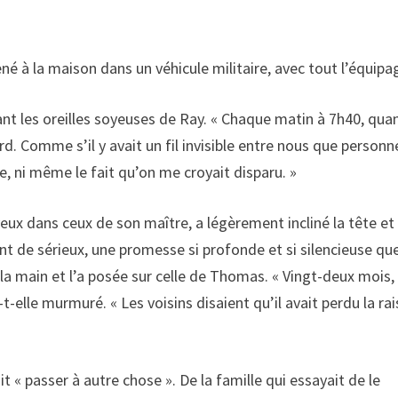
é à la maison dans un véhicule militaire, avec tout l’équipa
ant les oreilles soyeuses de Ray. « Chaque matin à 7h40, qua
ard. Comme s’il y avait un fil invisible entre nous que personn
nce, ni même le fait qu’on me croyait disparu. »
ux dans ceux de son maître, a légèrement incliné la tête et
ant de sérieux, une promesse si profonde et si silencieuse qu
la main et l’a posée sur celle de Thomas. « Vingt-deux mois,
a-t-elle murmuré. « Les voisins disaient qu’il avait perdu la ra
 « passer à autre chose ». De la famille qui essayait de le