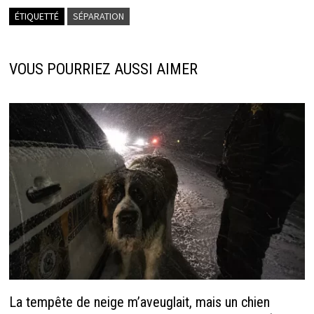
o
n
dI
sA
ÉTIQUETTÉ
SÉPARATION
o
ge
n
p
k
r
p
VOUS POURRIEZ AUSSI AIMER
La tempête de neige m’aveuglait, mais un chien