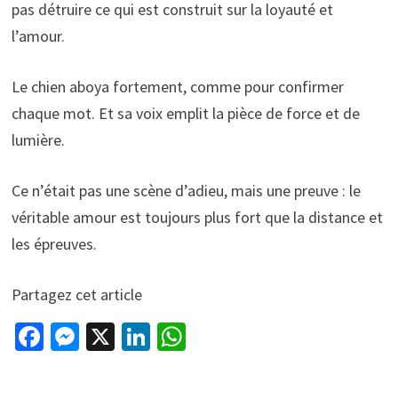
pas détruire ce qui est construit sur la loyauté et
l’amour.
Le chien aboya fortement, comme pour confirmer
chaque mot. Et sa voix emplit la pièce de force et de
lumière.
Ce n’était pas une scène d’adieu, mais une preuve : le
véritable amour est toujours plus fort que la distance et
les épreuves.
Partagez cet article
Fa
M
X
Li
W
ce
es
n
h
b
se
ke
at