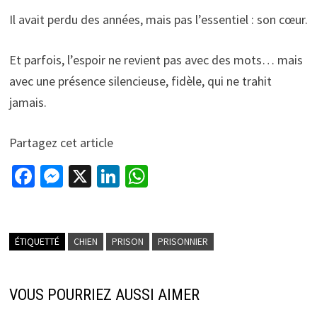
Il avait perdu des années, mais pas l’essentiel : son cœur.
Et parfois, l’espoir ne revient pas avec des mots… mais
avec une présence silencieuse, fidèle, qui ne trahit
jamais.
Partagez cet article
Fa
M
X
Li
W
ce
es
n
h
b
se
ke
at
o
n
dI
sA
ÉTIQUETTÉ
CHIEN
PRISON
PRISONNIER
o
ge
n
p
k
r
p
VOUS POURRIEZ AUSSI AIMER