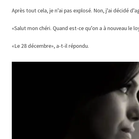
Après tout cela, je n’ai pas explosé. Non, j’ai décidé d’
«Salut mon chéri. Quand est-ce qu’on a à nouveau le lo
«Le 28 décembre», a-t-il répondu.