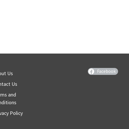
Facebook
out Us
ntact Us
rms and
nditions
vacy Policy