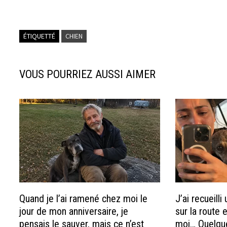
ce
es
n
h
b
se
ke
at
o
n
dI
sA
ÉTIQUETTÉ
CHIEN
o
ge
n
p
k
r
p
VOUS POURRIEZ AUSSI AIMER
Quand je l’ai ramené chez moi le
J’ai recueill
jour de mon anniversaire, je
sur la route 
pensais le sauver, mais ce n’est
moi… Quelque