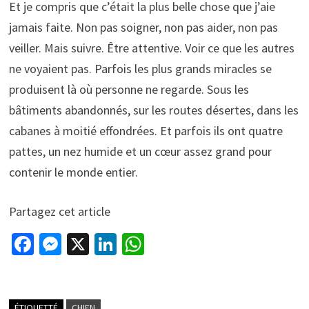
Et je compris que c’était la plus belle chose que j’aie
jamais faite. Non pas soigner, non pas aider, non pas
veiller. Mais suivre. Être attentive. Voir ce que les autres
ne voyaient pas. Parfois les plus grands miracles se
produisent là où personne ne regarde. Sous les
bâtiments abandonnés, sur les routes désertes, dans les
cabanes à moitié effondrées. Et parfois ils ont quatre
pattes, un nez humide et un cœur assez grand pour
contenir le monde entier.
Partagez cet article
Fa
M
X
Li
W
ce
es
n
h
b
se
ke
at
ÉTIQUETTÉ
CHIEN