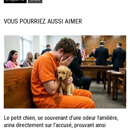
o
n
dI
sA
o
ge
n
p
k
r
p
VOUS POURRIEZ AUSSI AIMER
Le petit chien, se souvenant d’une odeur familière,
urina directement sur l’accusé, prouvant ainsi