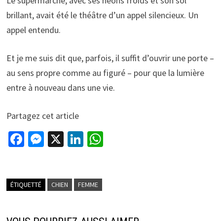
Le supermarché, avec ses néons froids et son sol
brillant, avait été le théâtre d’un appel silencieux. Un
appel entendu.
Et je me suis dit que, parfois, il suffit d’ouvrir une porte –
au sens propre comme au figuré – pour que la lumière
entre à nouveau dans une vie.
Partagez cet article
Fa
M
X
Li
W
ce
es
n
h
b
se
ke
at
o
n
dI
sA
ÉTIQUETTÉ
CHIEN
FEMME
o
ge
n
p
k
r
p