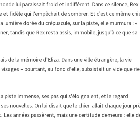
onde lui paraissait froid et indifférent. Dans ce silence, Rex
e et fidèle qui l’empêchait de sombrer. Et c’est ce même chi
s la lumière dorée du crépuscule, sur la piste, elle murmura : «
rner, tandis que Rex resta assis, immobile, jusqu’à ce que sa
s de la mémoire d’Eliza. Dans une ville étrangère, la vie
 visages – pourtant, au fond d’elle, subsistait un vide que ri
la piste immense, ses pas qui s’éloignaient, et le regard
es nouvelles. On lui disait que le chien allait chaque jour pr
t. Les années passèrent, mais une certitude demeura : elle d