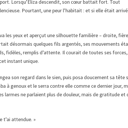
roport. Lorsqu’Eliza descendit, son cœur battait fort. Tout
ilencieuse. Pourtant, une peur l’habitait : et si elle était arriv
eva les yeux et aperçut une silhouette familière – droite, fière
rtait désormais quelques fils argentés, ses mouvements éta
s, fidèles, remplis d’attente. Il courait de toutes ses forces,
et instant unique.
, plongea son regard dans le sien, puis posa doucement sa tête 
mba à genoux et le serra contre elle comme ce dernier jour, m
 Ses larmes ne parlaient plus de douleur, mais de gratitude et
e t’ai attendue. »