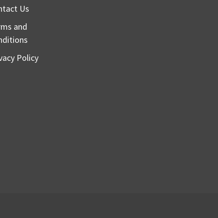
ntact Us
rms and
nditions
vacy Policy