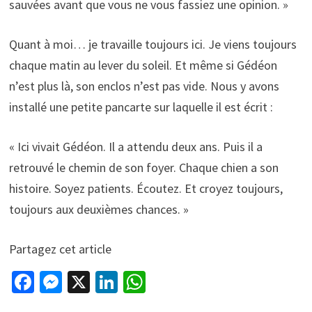
sauvées avant que vous ne vous fassiez une opinion. »
Quant à moi… je travaille toujours ici. Je viens toujours
chaque matin au lever du soleil. Et même si Gédéon
n’est plus là, son enclos n’est pas vide. Nous y avons
installé une petite pancarte sur laquelle il est écrit :
« Ici vivait Gédéon. Il a attendu deux ans. Puis il a
retrouvé le chemin de son foyer. Chaque chien a son
histoire. Soyez patients. Écoutez. Et croyez toujours,
toujours aux deuxièmes chances. »
Partagez cet article
Fa
M
X
Li
W
ce
es
n
h