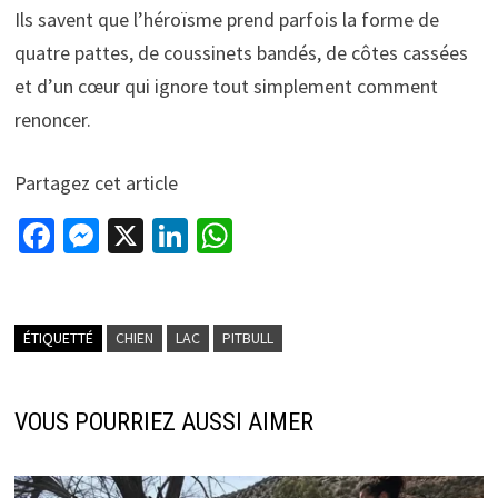
Ils savent que l’héroïsme prend parfois la forme de
quatre pattes, de coussinets bandés, de côtes cassées
et d’un cœur qui ignore tout simplement comment
renoncer.
Partagez cet article
Fa
M
X
Li
W
ce
es
n
h
b
se
ke
at
o
n
dI
sA
ÉTIQUETTÉ
CHIEN
LAC
PITBULL
o
ge
n
p
k
r
p
VOUS POURRIEZ AUSSI AIMER