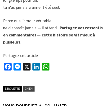
longtemps pour toi,
tu n’as jamais vraiment été seul.
Parce que l’amour véritable
ne disparaît jamais — il attend.
Partagez vos ressentis
en commentaires — cette histoire se vit mieux à
plusieurs.
Partagez cet article
Fa
M
X
Li
W
ce
es
n
h
b
se
ke
at
o
n
dI
sA
ÉTIQUETTÉ
CHIEN
o
ge
n
p
k
r
p