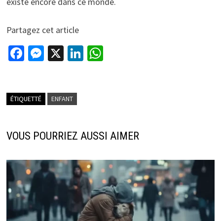
existe encore dans ce monde.
Partagez cet article
Fa
M
X
Li
W
ce
es
n
h
b
se
ke
at
o
n
dI
sA
ÉTIQUETTÉ
ENFANT
o
ge
n
p
k
r
p
VOUS POURRIEZ AUSSI AIMER