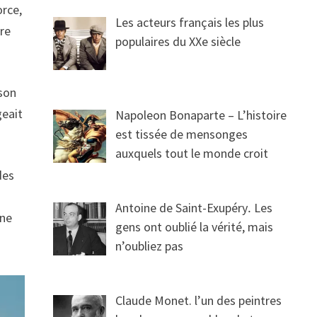
orce,
Les acteurs français les plus
ore
populaires du XXe siècle
 son
geait
Napoleon Bonaparte – L’histoire
est tissée de mensonges
auxquels tout le monde croit
des
Antoine de Saint-Exupéry․ Les
une
gens ont oublié la vérité, mais
n’oubliez pas
Claude Monet. l’un des peintres