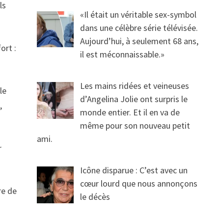
ls
«Il était un véritable sex-symbol
dans une célèbre série télévisée.
Aujourd’hui, à seulement 68 ans,
ort :
il est méconnaissable.»
Les mains ridées et veineuses
le
d’Angelina Jolie ont surpris le
,
monde entier. Et il en va de
même pour son nouveau petit
ami.
r
Icône disparue : C’est avec un
cœur lourd que nous annonçons
re de
le décès