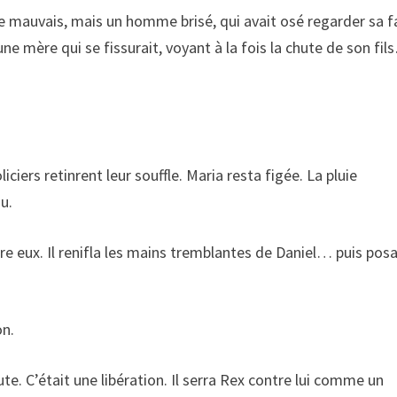
mme mauvais, mais un homme brisé, qui avait osé regarder sa 
’une mère qui se fissurait, voyant à la fois la chute de son fi
iciers retinrent leur souffle. Maria resta figée. La pluie
u.
tre eux. Il renifla les mains tremblantes de Daniel… puis pos
on.
ute. C’était une libération. Il serra Rex contre lui comme un