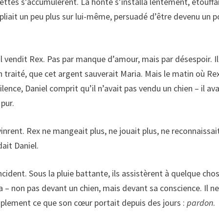
s dettes s’accumulèrent. La honte s’installa lentement, étouffa
 repliait un peu plus sur lui-même, persuadé d’être devenu un p
r. Il vendit Rex. Pas par manque d’amour, mais par désespoir. Il
n traité, que cet argent sauverait Maria. Mais le matin où Re
silence, Daniel comprit qu’il n’avait pas vendu un chien – il ava
 pur.
inrent. Rex ne mangeait plus, ne jouait plus, ne reconnaissai
dait Daniel.
incident. Sous la pluie battante, ils assistèrent à quelque cho
la – non pas devant un chien, mais devant sa conscience. Il ne
implement ce que son cœur portait depuis des jours :
pardon
.