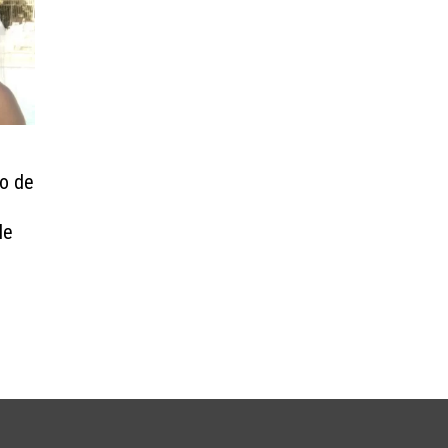
to de
le