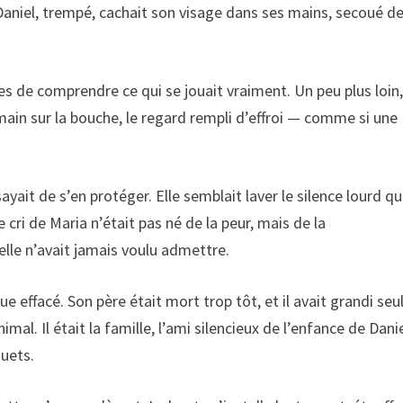
Daniel, trempé, cachait son visage dans ses mains, secoué d
les de comprendre ce qui se jouait vraiment. Un peu plus loin
e main sur la bouche, le regard rempli d’effroi — comme si une
yait de s’en protéger. Elle semblait laver le silence lourd qu
 cri de Maria n’était pas né de la peur, mais de la
elle n’avait jamais voulu admettre.
e effacé. Son père était mort trop tôt, et il avait grandi seu
mal. Il était la famille, l’ami silencieux de l’enfance de Danie
muets.