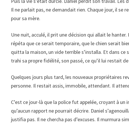
Puis la vie s’était durcie. Daniel perdit son travail. Le
Il ne parlait pas, ne demandait rien. Chaque jour, il se
pour sa mère.
Une nuit, acculé, il prit une décision qui allait le hante
répéta que ce serait temporaire, que le chien serait bie
quitta la maison, un vide terrible s’installa. Et dans ce 
trahi sa propre fidélité, son passé, ce qu’il lui restait de
Quelques jours plus tard, les nouveaux propriétaires rev
personne. Il restait assis, immobile, attendant. Il atten
C’est ce jour-là que la police fut appelée, croyant à un 
qu’aucun rapport ne pourrait décrire. Daniel s’agenouil
justifia pas. Il ne chercha pas d’excuses. Il murmura s