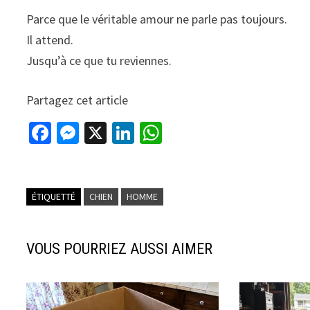
Parce que le véritable amour ne parle pas toujours.
Il attend.
Jusqu’à ce que tu reviennes.
Partagez cet article
Fa
M
X
Li
W
ce
es
n
h
b
se
ke
at
o
n
dI
sA
ÉTIQUETTÉ
CHIEN
HOMME
o
ge
n
p
k
r
p
VOUS POURRIEZ AUSSI AIMER