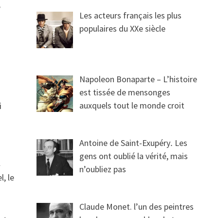
e
Les acteurs français les plus
populaires du XXe siècle
,
Napoleon Bonaparte – L’histoire
est tissée de mensonges
auxquels tout le monde croit
i
Antoine de Saint-Exupéry․ Les
gens ont oublié la vérité, mais
l
n’oubliez pas
l, le
Claude Monet. l’un des peintres