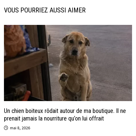
k
r
p
VOUS POURRIEZ AUSSI AIMER
Un chien boiteux rôdait autour de ma boutique. Il ne
prenait jamais la nourriture qu’on lui offrait
mai 8, 2026