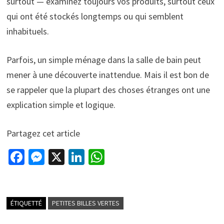
surtout — examinez toujours vos produits, surtout ceux
qui ont été stockés longtemps ou qui semblent
inhabituels.
Parfois, un simple ménage dans la salle de bain peut
mener à une découverte inattendue. Mais il est bon de
se rappeler que la plupart des choses étranges ont une
explication simple et logique.
Partagez cet article
Fa
M
X
Li
W
ce
es
n
h
b
se
ke
at
o
n
dI
sA
ÉTIQUETTÉ
PETITES BILLES VERTES
o
ge
n
p