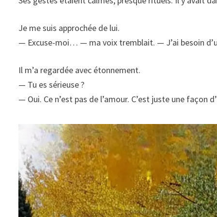
Ses gestes étaient calmes, presque rituels. Il y avait 
Je me suis approchée de lui.
— Excuse-moi… — ma voix tremblait. — J’ai besoin d’un
Il m’a regardée avec étonnement.
— Tu es sérieuse ?
— Oui. Ce n’est pas de l’amour. C’est juste une façon 