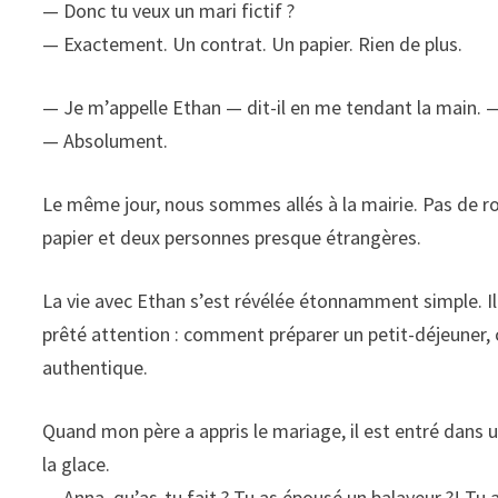
— Donc tu veux un mari fictif ?
— Exactement. Un contrat. Un papier. Rien de plus.
— Je m’appelle Ethan — dit-il en me tendant la main. —
— Absolument.
Le même jour, nous sommes allés à la mairie. Pas de ro
papier et deux personnes presque étrangères.
La vie avec Ethan s’est révélée étonnamment simple. Il
prêté attention : comment préparer un petit-déjeuner, 
authentique.
Quand mon père a appris le mariage, il est entré dans u
la glace.
— Anna, qu’as-tu fait ? Tu as épousé un balayeur ?! Tu as