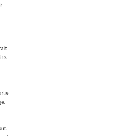
de
rait
ire.
arlie
ge.
but.