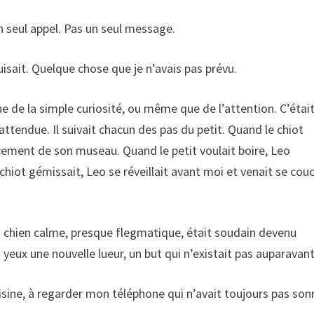
n seul appel. Pas un seul message.
sait. Quelque chose que je n’avais pas prévu.
ue de la simple curiosité, ou même que de l’attention. C’étai
ttendue. Il suivait chacun des pas du petit. Quand le chiot
cement de son museau. Quand le petit voulait boire, Leo
 chiot gémissait, Leo se réveillait avant moi et venait se cou
un chien calme, presque flegmatique, était soudain devenu
es yeux une nouvelle lueur, un but qui n’existait pas auparavant
 cuisine, à regarder mon téléphone qui n’avait toujours pas son