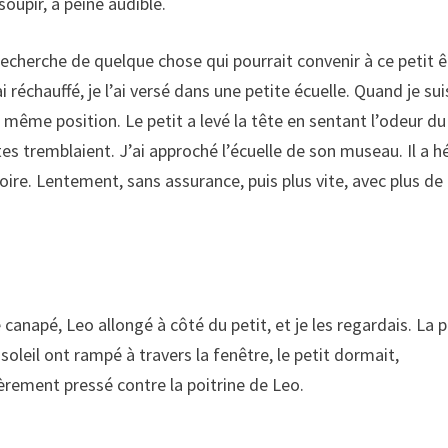
soupir, à peine audible.
la recherche de quelque chose qui pourrait convenir à ce petit ê
ai réchauffé, je l’ai versé dans une petite écuelle. Quand je sui
a même position. Le petit a levé la tête en sentant l’odeur du
es tremblaient. J’ai approché l’écuelle de son museau. Il a h
oire. Lentement, sans assurance, puis plus vite, avec plus de
le canapé, Leo allongé à côté du petit, et je les regardais. La p
soleil ont rampé à travers la fenêtre, le petit dormait,
rement pressé contre la poitrine de Leo.