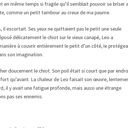
 et en même temps si fragile qu’il semblait pouvoir se briser 
vite, comme un petit tambour au creux de ma paume.
s, il escortait. Ses yeux ne quittaient pas le petit une seule
déposé délicatement le chiot sur le vieux canapé, Leo a
manière à couvrir entièrement le petit d’un côté, le protége
ans son imagination.
cher doucement le chiot. Son poil était si court que par endro
 fort qu’avant. La chaleur de Leo faisait son œuvre, lenteme
rd, il y avait une fatigue profonde, mais aussi une étrange
ons pas ses ennemis.