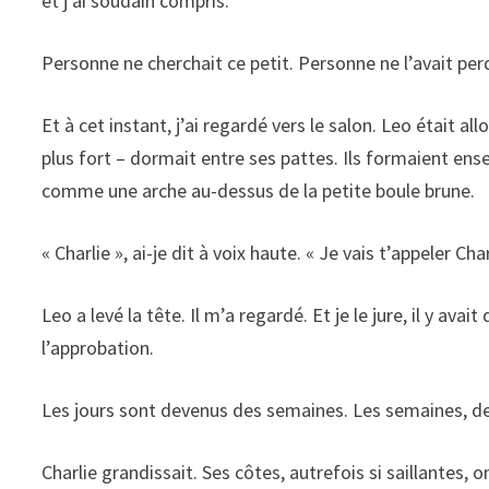
et j’ai soudain compris.
Personne ne cherchait ce petit. Personne ne l’avait pe
Et à cet instant, j’ai regardé vers le salon. Leo était al
plus fort – dormait entre ses pattes. Ils formaient ens
comme une arche au-dessus de la petite boule brune.
« Charlie », ai-je dit à voix haute. « Je vais t’appeler Char
Leo a levé la tête. Il m’a regardé. Et je le jure, il y a
l’approbation.
Les jours sont devenus des semaines. Les semaines, d
Charlie grandissait. Ses côtes, autrefois si saillantes