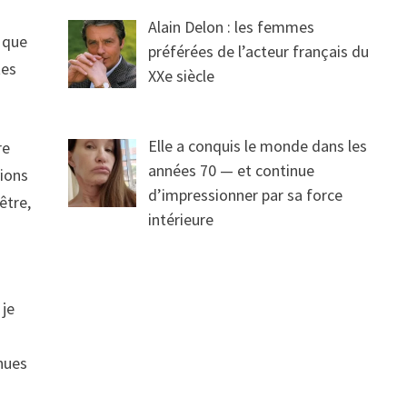
Alain Delon : les femmes
e que
préférées de l’acteur français du
tes
XXe siècle
Elle a conquis le monde dans les
re
années 70 — et continue
vions
d’impressionner par sa force
être,
intérieure
 je
t
enues