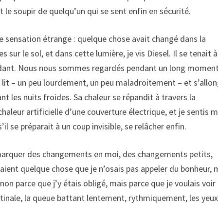
t le soupir de quelqu’un qui se sent enfin en sécurité.
 une sensation étrange : quelque chose avait changé dans la
sur le sol, et dans cette lumière, je vis Diesel. Il se tenait à
gardant. Nous nous sommes regardés pendant un long momen
r le lit – un peu lourdement, un peu maladroitement – et s’allo
t les nuits froides. Sa chaleur se répandit à travers la
 chaleur artificielle d’une couverture électrique, et je sentis 
 se préparait à un coup invisible, se relâcher enfin.
marquer des changements en moi, des changements petits,
iaient quelque chose que je n’osais pas appeler du bonheur, 
on parce que j’y étais obligé, mais parce que je voulais voir
tinale, la queue battant lentement, rythmiquement, les yeu