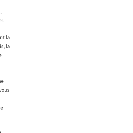
,
r.
nt la
s, la
e
ne
 vous
pe