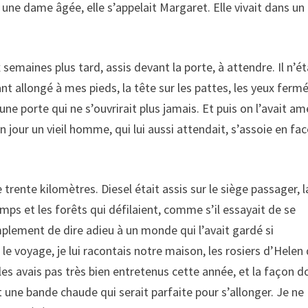
t une dame âgée, elle s’appelait Margaret. Elle vivait dans un
 semaines plus tard, assis devant la porte, à attendre. Il n’ét
nant allongé à mes pieds, la tête sur les pattes, les yeux fermé
e porte qui ne s’ouvrirait plus jamais. Et puis on l’avait a
un jour un vieil homme, qui lui aussi attendait, s’assoie en fa
e trente kilomètres. Diesel était assis sur le siège passager, l
mps et les forêts qui défilaient, comme s’il essayait de se
implement de dire adieu à un monde qui l’avait gardé si
le voyage, je lui racontais notre maison, les rosiers d’Helen 
 les avais pas très bien entretenus cette année, et la façon d
nt une bande chaude qui serait parfaite pour s’allonger. Je ne