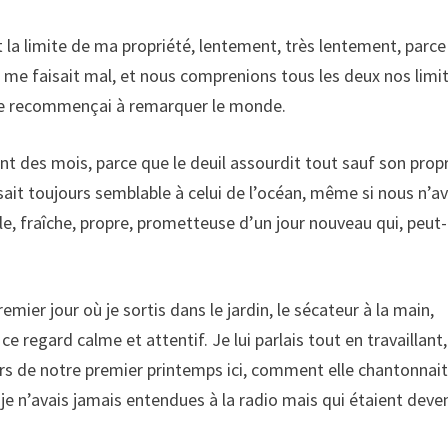
 la limite de ma propriété, lentement, très lentement, parc
i me faisait mal, et nous comprenions tous les deux nos limi
je recommençai à remarquer le monde.
nt des mois, parce que le deuil assourdit tout sauf son prop
isait toujours semblable à celui de l’océan, même si nous n’a
e, fraîche, propre, prometteuse d’un jour nouveau qui, peut-
ier jour où je sortis dans le jardin, le sécateur à la main,
ce regard calme et attentif. Je lui parlais tout en travaillant,
ors de notre premier printemps ici, comment elle chantonnai
je n’avais jamais entendues à la radio mais qui étaient dev