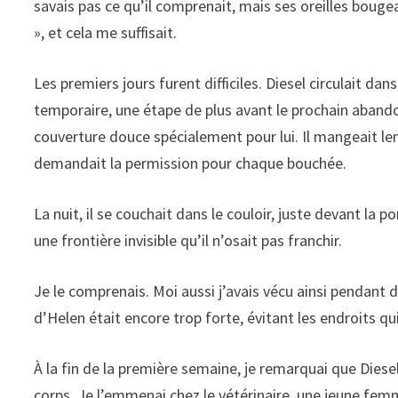
savais pas ce qu’il comprenait, mais ses oreilles boug
», et cela me suffisait.
Les premiers jours furent difficiles. Diesel circulait da
temporaire, une étape de plus avant le prochain abandon
couverture douce spécialement pour lui. Il mangeait 
demandait la permission pour chaque bouchée.
La nuit, il se couchait dans le couloir, juste devant la 
une frontière invisible qu’il n’osait pas franchir.
Je le comprenais. Moi aussi j’avais vécu ainsi pendant 
d’Helen était encore trop forte, évitant les endroits qu
À la fin de la première semaine, je remarquai que Diese
corps. Je l’emmenai chez le vétérinaire, une jeune fem