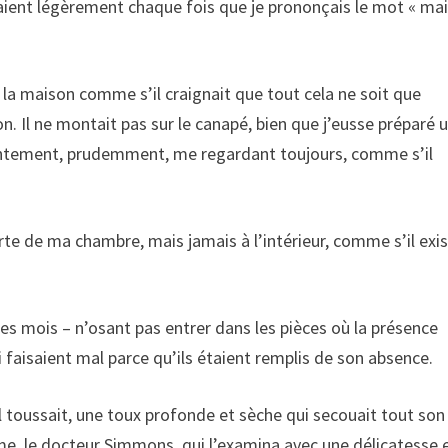
eaient légèrement chaque fois que je prononçais le mot « ma
ns la maison comme s’il craignait que tout cela ne soit que
. Il ne montait pas sur le canapé, bien que j’eusse préparé 
lentement, prudemment, me regardant toujours, comme s’il
porte de ma chambre, mais jamais à l’intérieur, comme s’il exis
des mois – n’osant pas entrer dans les pièces où la présence
i faisaient mal parce qu’ils étaient remplis de son absence.
l toussait, une toux profonde et sèche qui secouait tout son
me, le docteur Simmons, qui l’examina avec une délicatesse 