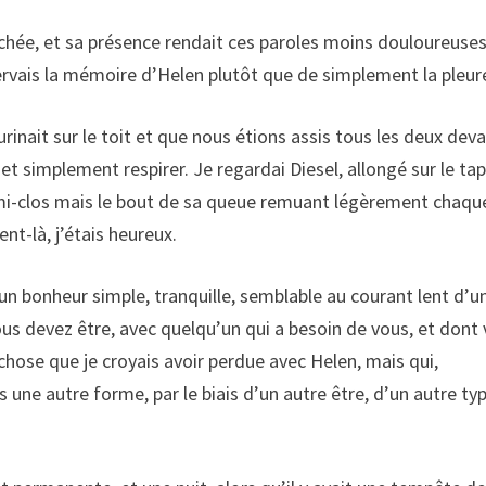
enchée, et sa présence rendait ces paroles moins douloureuses
servais la mémoire d’Helen plutôt que de simplement la pleure
rinait sur le toit et que nous étions assis tous les deux deva
t simplement respirer. Je regardai Diesel, allongé sur le tapi
 mi-clos mais le bout de sa queue remuant légèrement chaqu
nt-là, j’étais heureux.
n bonheur simple, tranquille, semblable au courant lent d’u
ous devez être, avec quelqu’un qui a besoin de vous, et dont
chose que je croyais avoir perdue avec Helen, mais qui,
une autre forme, par le biais d’un autre être, d’un autre ty