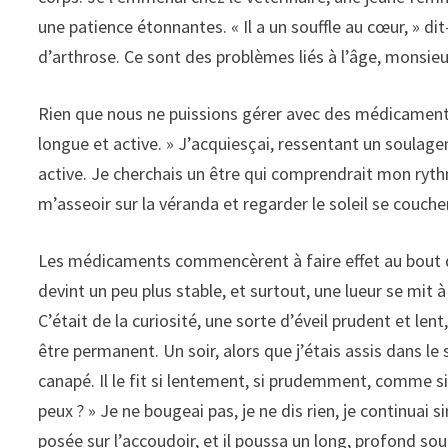
une patience étonnantes. « Il a un souffle au cœur, » dit
d’arthrose. Ce sont des problèmes liés à l’âge, monsie
Rien que nous ne puissions gérer avec des médicaments 
longue et active. » J’acquiesçai, ressentant un soulag
active. Je cherchais un être qui comprendrait mon ryt
m’asseoir sur la véranda et regarder le soleil se coucher,
Les médicaments commencèrent à faire effet au bout d
devint un peu plus stable, et surtout, une lueur se mit 
C’était de la curiosité, une sorte d’éveil prudent et le
être permanent. Un soir, alors que j’étais assis dans le 
canapé. Il le fit si lentement, si prudemment, comme s
peux ? » Je ne bougeai pas, je ne dis rien, je continuai s
posée sur l’accoudoir, et il poussa un long, profond so