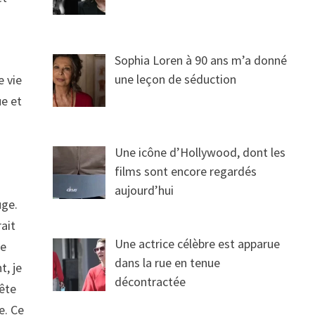
Sophia Loren à 90 ans m’a donné
une leçon de séduction
e vie
ue et
Une icône d’Hollywood, dont les
films sont encore regardés
aujourd’hui
uge.
rait
Une actrice célèbre est apparue
le
dans la rue en tenue
t, je
décontractée
tête
e. Ce