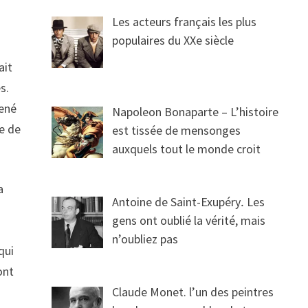
Les acteurs français les plus
populaires du XXe siècle
ait
s.
mené
Napoleon Bonaparte – L’histoire
ce de
est tissée de mensonges
auxquels tout le monde croit
a
Antoine de Saint-Exupéry․ Les
gens ont oublié la vérité, mais
n’oubliez pas
qui
ont
Claude Monet. l’un des peintres