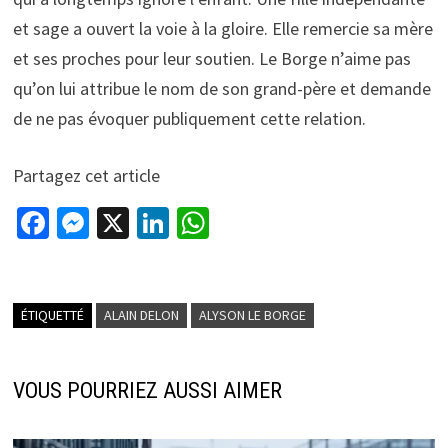
et sage a ouvert la voie à la gloire. Elle remercie sa mère
et ses proches pour leur soutien. Le Borge n’aime pas
qu’on lui attribue le nom de son grand-père et demande
de ne pas évoquer publiquement cette relation.
Partagez cet article
Fa
M
X
Li
W
ce
es
n
h
b
se
ke
at
o
n
dI
sA
ÉTIQUETTÉ
ALAIN DELON
ALYSON LE BORGE
o
ge
n
p
k
r
p
VOUS POURRIEZ AUSSI AIMER