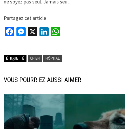
ne soyez pas seul. Jamais seul.
Partagez cet article
Fa
M
X
Li
W
ce
es
n
h
b
se
ke
at
o
n
dI
sA
ÉTIQUETTÉ
CHIEN
HÔPITAL
o
ge
n
p
k
r
p
VOUS POURRIEZ AUSSI AIMER