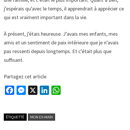
j’espérais qu’avec le temps, il apprendrait à apprécier ce
qui est vraiment important dans la vie.
À présent, j’étais heureuse. J’avais mes enfants, mes
amis et un sentiment de paix intérieure que je n’avais
pas ressenti depuis longtemps. Et c’était plus que
suffisant.
Partagez cet article
Fa
M
X
Li
W
ce
es
n
h
b
se
ke
at
o
n
dI
sA
ÉTIQUETTÉ
MON EX-MARI
o
ge
n
p