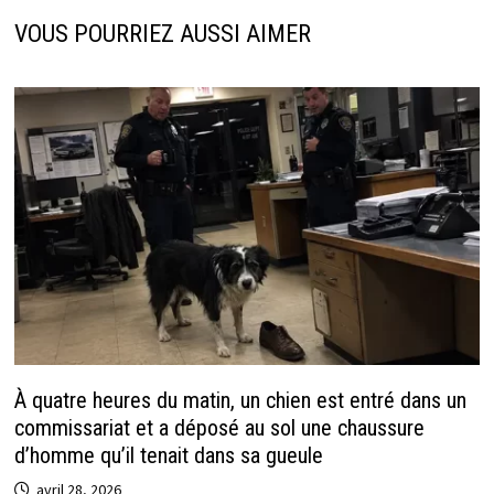
k
r
p
VOUS POURRIEZ AUSSI AIMER
À quatre heures du matin, un chien est entré dans un
commissariat et a déposé au sol une chaussure
d’homme qu’il tenait dans sa gueule
avril 28, 2026