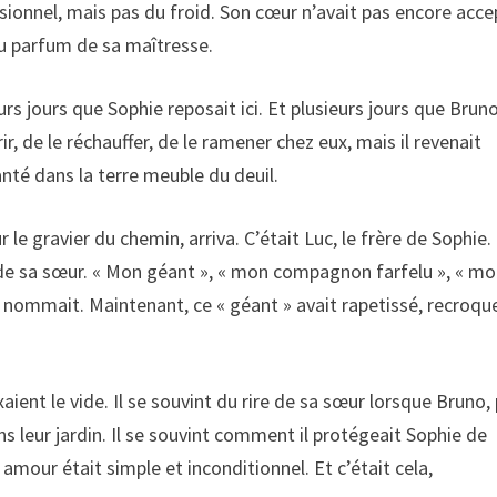
sionnel, mais pas du froid. Son cœur n’avait pas encore acce
 du parfum de sa maîtresse.
urs jours que Sophie reposait ici. Et plusieurs jours que Brun
r, de le réchauffer, de le ramener chez eux, mais il revenait
lanté dans la terre meuble du deuil.
le gravier du chemin, arriva. C’était Luc, le frère de Sophie. 
de sa sœur. « Mon géant », « mon compagnon farfelu », « m
le nommait. Maintenant, ce « géant » avait rapetissé, recroque
 fixaient le vide. Il se souvint du rire de sa sœur lorsque Bruno,
ns leur jardin. Il se souvint comment il protégeait Sophie de
mour était simple et inconditionnel. Et c’était cela,