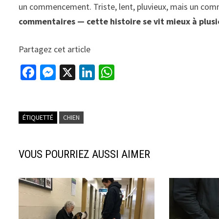
un commencement. Triste, lent, pluvieux, mais un c
commentaires — cette histoire se vit mieux à plusi
Partagez cet article
Fa
M
X
Li
W
ce
es
n
h
b
se
ke
at
o
n
dI
sA
ÉTIQUETTÉ
CHIEN
o
ge
n
p
k
r
p
VOUS POURRIEZ AUSSI AIMER