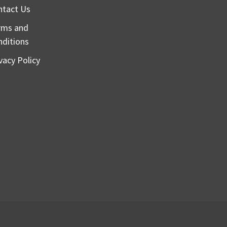
ntact Us
rms and
nditions
vacy Policy