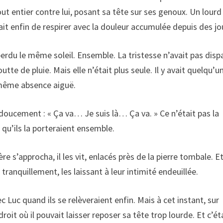
ut entier contre lui, posant sa tête sur ses genoux. Un lourd
it enfin de respirer avec la douleur accumulée depuis des jo
 perdu le même soleil. Ensemble. La tristesse n’avait pas disp
te de pluie. Mais elle n’était plus seule. Il y avait quelqu’u
a même absence aiguë.
 doucement : « Ça va… Je suis là… Ça va. » Ce n’était pas la
qu’ils la porteraient ensemble.
 s’approcha, il les vit, enlacés près de la pierre tombale. E
tranquillement, les laissant à leur intimité endeuillée.
c Luc quand ils se relèveraient enfin. Mais à cet instant, sur
roit où il pouvait laisser reposer sa tête trop lourde. Et c’ét