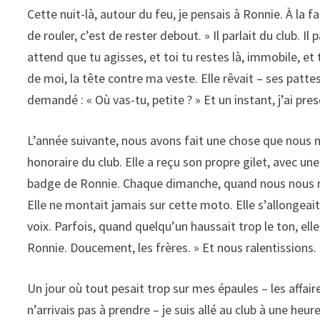
Cette nuit-là, autour du feu, je pensais à Ronnie. À la faç
de rouler, c’est de rester debout. » Il parlait du club. I
attend que tu agisses, et toi tu restes là, immobile, et 
de moi, la tête contre ma veste. Elle rêvait – ses patt
demandé : « Où vas-tu, petite ? » Et un instant, j’ai pre
L’année suivante, nous avons fait une chose que nous n
honoraire du club. Elle a reçu son propre gilet, avec un
badge de Ronnie. Chaque dimanche, quand nous nous réu
Elle ne montait jamais sur cette moto. Elle s’allongeait
voix. Parfois, quand quelqu’un haussait trop le ton, ell
Ronnie. Doucement, les frères. » Et nous ralentissions.
Un jour où tout pesait trop sur mes épaules – les affai
n’arrivais pas à prendre – je suis allé au club à une heur