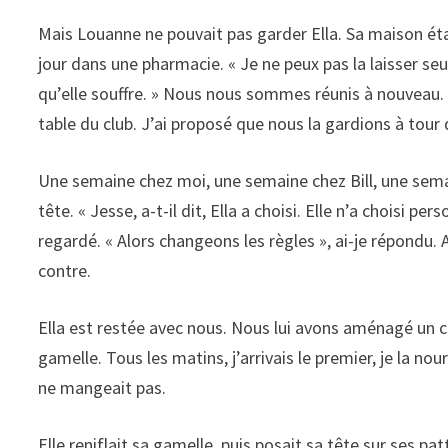
Mais Louanne ne pouvait pas garder Ella. Sa maison était 
jour dans une pharmacie. « Je ne peux pas la laisser seu
qu’elle souffre. » Nous nous sommes réunis à nouveau. C
table du club. J’ai proposé que nous la gardions à tour 
Une semaine chez moi, une semaine chez Bill, une semai
tête. « Jesse, a-t-il dit, Ella a choisi. Elle n’a choisi pe
regardé. « Alors changeons les règles », ai-je répondu. 
contre.
Ella est restée avec nous. Nous lui avons aménagé un co
gamelle. Tous les matins, j’arrivais le premier, je la nou
ne mangeait pas.
Elle reniflait sa gamelle, puis posait sa tête sur ses p