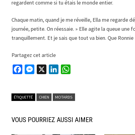
regardent comme si tu étais le monde entier.
Chaque matin, quand je me réveille, Ella me regarde déjà
journée, petite. On réessaie. » Elle agite la queue une fo
tranquillement. Et je sais que tout va bien. Que Ronnie 
Partagez cet article
Fa
M
X
Li
W
ce
es
n
h
b
se
ke
at
o
n
dI
sA
ÉTIQUETTÉ
CHIEN
MOTARDS
o
ge
n
p
k
r
p
VOUS POURRIEZ AUSSI AIMER