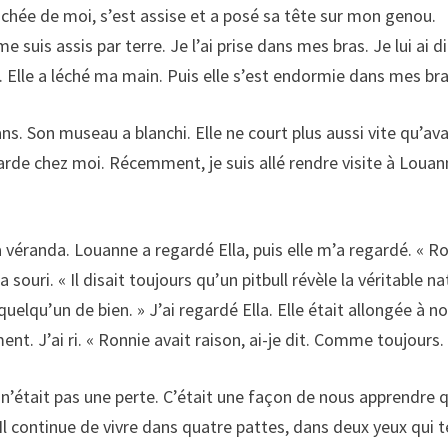
prochée de moi, s’est assise et a posé sa tête sur mon genou.
suis assis par terre. Je l’ai prise dans mes bras. Je lui ai di
é. Elle a léché ma main. Puis elle s’est endormie dans mes bra
ans. Son museau a blanchi. Elle ne court plus aussi vite qu’ava
e garde chez moi. Récemment, je suis allé rendre visite à Louan
véranda. Louanne a regardé Ella, puis elle m’a regardé. « R
 a souri. « Il disait toujours qu’un pitbull révèle la véritable n
quelqu’un de bien. » J’ai regardé Ella. Elle était allongée à n
ment. J’ai ri. « Ronnie avait raison, ai-je dit. Comme toujours.
e n’était pas une perte. C’était une façon de nous apprendre 
 Il continue de vivre dans quatre pattes, dans deux yeux qui t