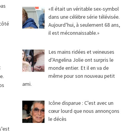
pas
«Il était un véritable sex-symbol
dans une célèbre série télévisée.
 côté
Aujourd’hui, à seulement 68 ans,
il est méconnaissable.»
Les mains ridées et veineuses
d’Angelina Jolie ont surpris le
x
monde entier. Et il en va de
même pour son nouveau petit
e.
ami.
os
Icône disparue : C’est avec un
cœur lourd que nous annonçons
le décès
s’est