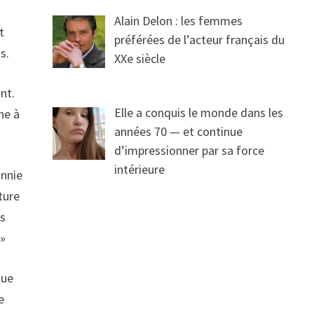
Alain Delon : les femmes
t
préférées de l’acteur français du
s.
XXe siècle
nt.
Elle a conquis le monde dans les
ne à
années 70 — et continue
d’impressionner par sa force
intérieure
onnie
ature
os
 »
que
e