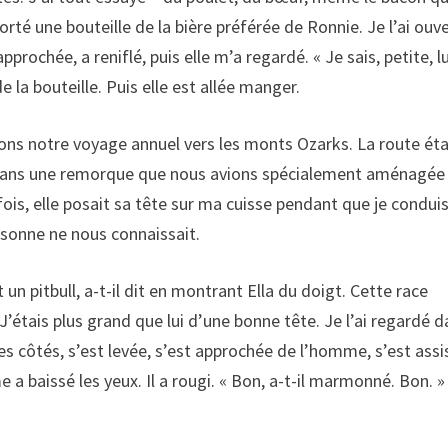
porté une bouteille de la bière préférée de Ronnie. Je l’ai ouv
 approchée, a reniflé, puis elle m’a regardé. « Je sais, petite, lu
de la bouteille. Puis elle est allée manger.
ions notre voyage annuel vers les monts Ozarks. La route éta
lla dans une remorque que nous avions spécialement aménagée
rfois, elle posait sa tête sur ma cuisse pendant que je conduis
sonne ne nous connaissait.
n pitbull, a-t-il dit en montrant Ella du doigt. Cette race
J’étais plus grand que lui d’une bonne tête. Je l’ai regardé 
 mes côtés, s’est levée, s’est approchée de l’homme, s’est assi
a baissé les yeux. Il a rougi. « Bon, a-t-il marmonné. Bon. » 