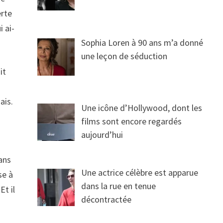
erte
i ai-
Sophia Loren à 90 ans m’a donné
une leçon de séduction
it
ais.
Une icône d’Hollywood, dont les
films sont encore regardés
aujourd’hui
dans
Une actrice célèbre est apparue
se à
dans la rue en tenue
Et il
décontractée