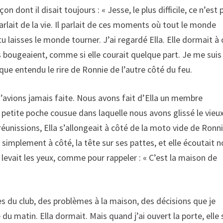
on dont il disait toujours : « Jesse, le plus difficile, ce n’est 
l parlait de la vie. Il parlait de ces moments où tout le monde
tu laisses le monde tourner. J’ai regardé Ella. Elle dormait à
es bougeaient, comme si elle courait quelque part. Je me suis
sque entendu le rire de Ronnie de l’autre côté du feu.
’avions jamais faite. Nous avons fait d’Ella un membre
e petite poche cousue dans laquelle nous avons glissé le vieu
nissions, Ella s’allongeait à côté de la moto vide de Ronni
 simplement à côté, la tête sur ses pattes, et elle écoutait n
e levait les yeux, comme pour rappeler : « C’est la maison de
res du club, des problèmes à la maison, des décisions que je
e du matin. Ella dormait. Mais quand j’ai ouvert la porte, elle 