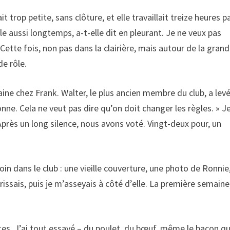
trop petite, sans clôture, et elle travaillait treize heures p
le aussi longtemps, a-t-elle dit en pleurant. Je ne veux pas
ette fois, non pas dans la clairière, mais autour de la gran
de rôle.
ne chez Frank. Walter, le plus ancien membre du club, a levé
rsonne. Cela ne veut pas dire qu’on doit changer les règles. » Je
Après un long silence, nous avons voté. Vingt-deux pour, un
in dans le club : une vieille couverture, une photo de Ronnie
rrissais, puis je m’asseyais à côté d’elle. La première semaine,
attes. J’ai tout essayé – du poulet, du bœuf, même le bacon q