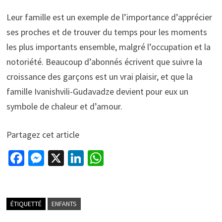
Leur famille est un exemple de l’importance d’apprécier
ses proches et de trouver du temps pour les moments
les plus importants ensemble, malgré l’occupation et la
notoriété. Beaucoup d’abonnés écrivent que suivre la
croissance des garçons est un vrai plaisir, et que la
famille Ivanishvili-Gudavadze devient pour eux un
symbole de chaleur et d’amour.
Partagez cet article
Fa
M
X
Li
W
ce
es
n
h
b
se
ke
at
o
n
dI
sA
ÉTIQUETTÉ
ENFANTS
o
ge
n
p