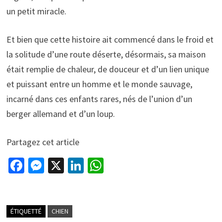
un petit miracle.
Et bien que cette histoire ait commencé dans le froid et
la solitude d’une route déserte, désormais, sa maison
était remplie de chaleur, de douceur et d’un lien unique
et puissant entre un homme et le monde sauvage,
incarné dans ces enfants rares, nés de l’union d’un
berger allemand et d’un loup.
Partagez cet article
Fa
M
X
Li
W
ce
es
n
h
b
se
ke
at
o
n
dI
sA
ÉTIQUETTÉ
CHIEN