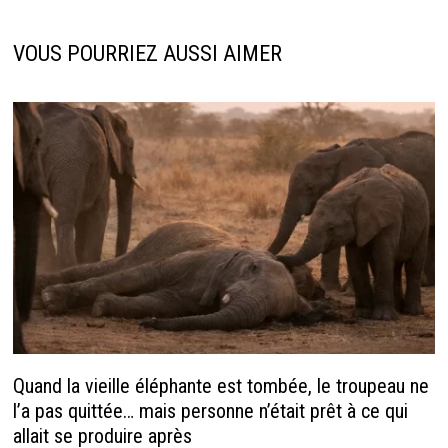
o
ge
n
p
k
r
p
VOUS POURRIEZ AUSSI AIMER
Quand la vieille éléphante est tombée, le troupeau ne
l’a pas quittée… mais personne n’était prêt à ce qui
allait se produire après