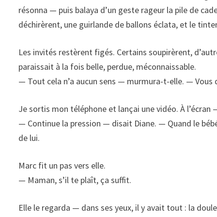
résonna — puis balaya d’un geste rageur la pile de cad
déchirèrent, une guirlande de ballons éclata, et le tint
Les invités restèrent figés. Certains soupirèrent, d’aut
paraissait à la fois belle, perdue, méconnaissable.
— Tout cela n’a aucun sens — murmura-t-elle. — Vous dé
Je sortis mon téléphone et lançai une vidéo. À l’écran —
— Continue la pression — disait Diane. — Quand le bébé n
de lui.
Marc fit un pas vers elle.
— Maman, s’il te plaît, ça suffit.
Elle le regarda — dans ses yeux, il y avait tout : la douleu