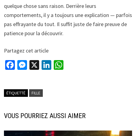
quelque chose sans raison. Derrière leurs
comportements, il y a toujours une explication — parfois
pas effrayante du tout. Il suffit juste de faire preuve de
patience pour la découvrir.
Partagez cet article
Fa
M
X
Li
W
ce
es
n
h
b
se
ke
at
o
n
dI
sA
ÉTIQUETTÉ
FILLE
o
ge
n
p
k
r
p
VOUS POURRIEZ AUSSI AIMER