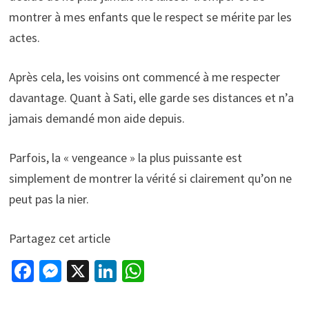
montrer à mes enfants que le respect se mérite par les
actes.
Après cela, les voisins ont commencé à me respecter
davantage. Quant à Sati, elle garde ses distances et n’a
jamais demandé mon aide depuis.
Parfois, la « vengeance » la plus puissante est
simplement de montrer la vérité si clairement qu’on ne
peut pas la nier.
Partagez cet article
Fa
M
X
Li
W
ce
es
n
h