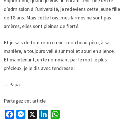
Aujourd’hui, quand je vois un enfant tenir une lettre
d’admission à l’université, je redeviens cette jeune fille
de 18 ans. Mais cette fois, mes larmes ne sont pas
amères, elles sont pleines de fierté.
Et je sais de tout mon cœur : mon beau-père, à sa
manière, a toujours veillé sur moi et souri en silence.
Et maintenant, en le nommant par le mot le plus
précieux, je le dis avec tendresse :
— Papa.
Partagez cet article
Fa
M
X
Li
W
ce
es
n
h