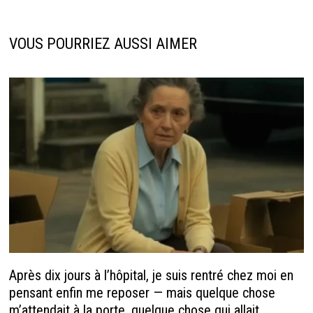
o
ge
n
p
k
r
p
VOUS POURRIEZ AUSSI AIMER
Après dix jours à l’hôpital, je suis rentré chez moi en
pensant enfin me reposer — mais quelque chose
m’attendait à la porte, quelque chose qui allait