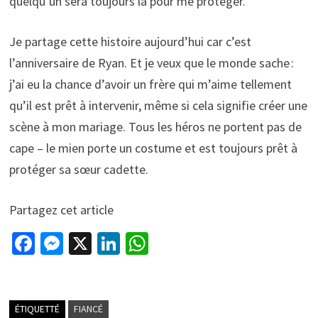
quelqu’un sera toujours là pour me protéger.
Je partage cette histoire aujourd’hui car c’est
l’anniversaire de Ryan. Et je veux que le monde sache :
j’ai eu la chance d’avoir un frère qui m’aime tellement
qu’il est prêt à intervenir, même si cela signifie créer une
scène à mon mariage. Tous les héros ne portent pas de
cape – le mien porte un costume et est toujours prêt à
protéger sa sœur cadette.
Partagez cet article
Fa
M
X
Li
W
ce
es
n
h
b
se
ke
at
o
n
dI
sA
ÉTIQUETTÉ
FIANCÉ