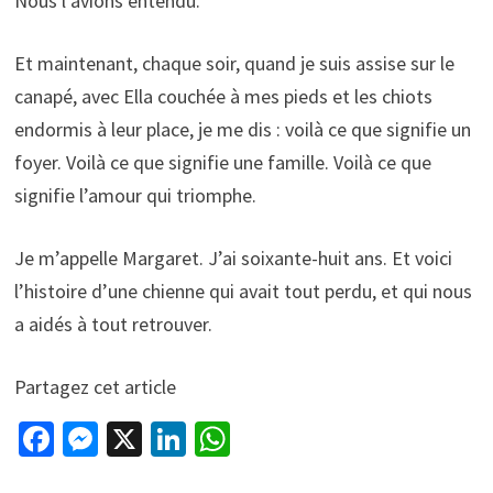
Nous l’avions entendu.
Et maintenant, chaque soir, quand je suis assise sur le
canapé, avec Ella couchée à mes pieds et les chiots
endormis à leur place, je me dis : voilà ce que signifie un
foyer. Voilà ce que signifie une famille. Voilà ce que
signifie l’amour qui triomphe.
Je m’appelle Margaret. J’ai soixante-huit ans. Et voici
l’histoire d’une chienne qui avait tout perdu, et qui nous
a aidés à tout retrouver.
Partagez cet article
Fa
M
X
Li
W
ce
es
n
h