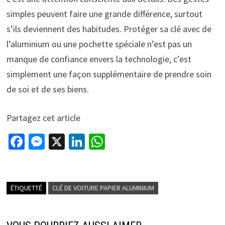
simples peuvent faire une grande différence, surtout
s’ils deviennent des habitudes. Protéger sa clé avec de
l’aluminium ou une pochette spéciale n’est pas un
manque de confiance envers la technologie, c’est
simplement une façon supplémentaire de prendre soin
de soi et de ses biens.
Partagez cet article
Fa
M
X
Li
W
ce
es
n
h
b
se
ke
at
o
n
dI
sA
ÉTIQUETTÉ
CLÉ DE VOITURE PAPIER ALUMINIUM
o
ge
n
p
k
r
p