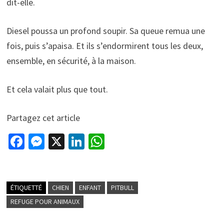
dit-elle.
Diesel poussa un profond soupir. Sa queue remua une
fois, puis s’apaisa. Et ils s’endormirent tous les deux,
ensemble, en sécurité, à la maison.
Et cela valait plus que tout.
Partagez cet article
Fa
M
X
Li
W
ce
es
n
h
b
se
ke
at
o
n
dI
sA
ÉTIQUETTÉ
CHIEN
ENFANT
PITBULL
o
ge
n
p
REFUGE POUR ANIMAUX
k
r
p