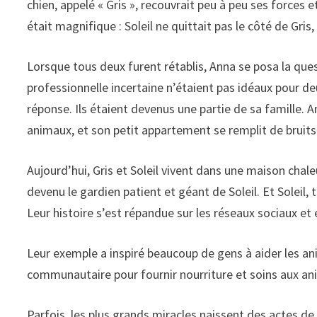
chien, appelé « Gris », recouvrait peu à peu ses forces
était magnifique : Soleil ne quittait pas le côté de Gris,
Lorsque tous deux furent rétablis, Anna se posa la que
professionnelle incertaine n’étaient pas idéaux pour de
réponse. Ils étaient devenus une partie de sa famille. 
animaux, et son petit appartement se remplit de bruits 
Aujourd’hui, Gris et Soleil vivent dans une maison chale
devenu le gardien patient et géant de Soleil. Et Soleil,
Leur histoire s’est répandue sur les réseaux sociaux et
Leur exemple a inspiré beaucoup de gens à aider les ani
communautaire pour fournir nourriture et soins aux an
Parfois, les plus grands miracles naissent des actes de c