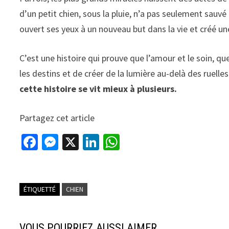
d’un petit chien, sous la pluie, n’a pas seulement sauvé 
ouvert ses yeux à un nouveau but dans la vie et créé un
C’est une histoire qui prouve que l’amour et le soin, qu
les destins et de créer de la lumière au-delà des ruelle
cette histoire se vit mieux à plusieurs.
Partagez cet article
Fa
M
X
Li
W
ce
es
n
h
b
se
ke
at
o
n
dI
sA
ÉTIQUETTÉ
CHIEN
o
ge
n
p
k
r
p
VOUS POURRIEZ AUSSI AIMER