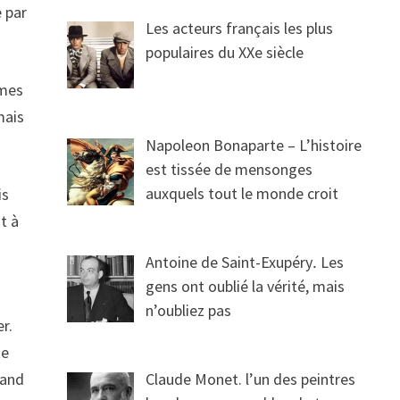
e par
Les acteurs français les plus
populaires du XXe siècle
èmes
mais
Napoleon Bonaparte – L’histoire
est tissée de mensonges
auxquels tout le monde croit
is
t à
Antoine de Saint-Exupéry․ Les
gens ont oublié la vérité, mais
n’oubliez pas
r.
te
rand
Claude Monet. l’un des peintres