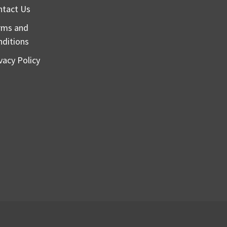
ntact Us
rms and
nditions
vacy Policy