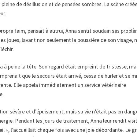
it pleine de désillusion et de pensées sombres. La scène créé
ur.
opre faim, pensait à autrui, Anna sentit soudain ses probl
ses joues, lavant non seulement la poussière de son visage, 
léchir.
va à peine la tête. Son regard était empreint de tristesse, ma
prenait que le secours était arrivé, cessa de hurler et se mi
rente. Elle appela immédiatement un service vétérinaire
e.
ation sévère et d’épuisement, mais sa vie n’était pas en dange
nergie. Pendant les jours de traitement, Anna leur rendit visi
il », l’accueillait chaque fois avec une joie débordante. Le g