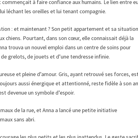
 et commençait à faire confiance aux humains. Le lien entre e
 lui léchant les oreilles et lui tenant compagnie.
stion : et maintenant ? Son petit appartement et sa situatio
ux chiens. Pourtant, dans son cœur, elle connaissait déjà la
Anna trouva un nouvel emploi dans un centre de soins pour
de grelots, de jouets et d’une tendresse infinie.
ureuse et pleine d’amour. Gris, ayant retrouvé ses forces, es
 toujours aussi énergique et attentionné, reste fidèle à son a
 est devenue un symbole d’espoir.
maux de la rue, et Anna a lancé une petite initiative
imaux sans abri.
ourage les plus petits et les plus inattendus. Le geste sacrif