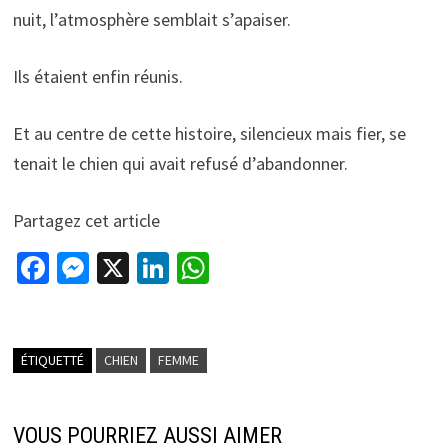
nuit, l’atmosphère semblait s’apaiser.
Ils étaient enfin réunis.
Et au centre de cette histoire, silencieux mais fier, se
tenait le chien qui avait refusé d’abandonner.
Partagez cet article
Fa
M
X
Li
W
ce
es
n
h
b
se
ke
at
o
n
dI
sA
ÉTIQUETTÉ
CHIEN
FEMME
o
ge
n
p
k
r
p
VOUS POURRIEZ AUSSI AIMER