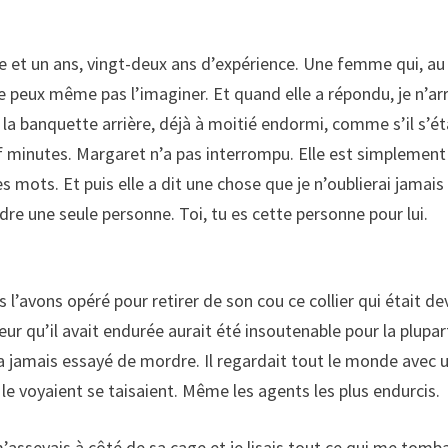
 et un ans, vingt-deux ans d’expérience. Une femme qui, au
e peux même pas l’imaginer. Et quand elle a répondu, je n’arr
 la banquette arrière, déjà à moitié endormi, comme s’il s’ét
uf minutes. Margaret n’a pas interrompu. Elle est simplement
s mots. Et puis elle a dit une chose que je n’oublierai jamais 
ndre une seule personne. Toi, tu es cette personne pour lui.
l’avons opéré pour retirer de son cou ce collier qui était d
leur qu’il avait endurée aurait été insoutenable pour la plupar
’a jamais essayé de mordre. Il regardait tout le monde avec 
le voyaient se taisaient. Même les agents les plus endurcis.
 m’asseyais à côté de sa cage et je lisais tout ce qui me tomba