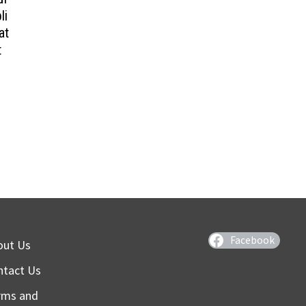
li
at
t
Facebook
out Us
ntact Us
rms and