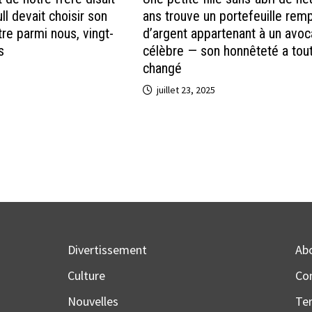
ll devait choisir son
ans trouve un portefeuille remp
re parmi nous, vingt-
d’argent appartenant à un avoc
s
célèbre — son honnêteté a tou
changé
juillet 23, 2025
Divertissement
Ab
Culture
Co
Nouvelles
Te