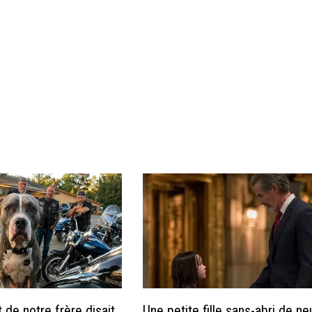
de notre frère disait
Une petite fille sans-abri de ne