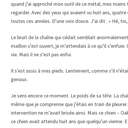
quand j’ai approché mon outil de ce métal, mes mains tr
regarder. Avec des yeux qui avaient vu huit ans, quatre m
toutes ces années. D’une voix douce. J’ai dit : « Hé, toi,
Le bruit de la chaîne qui cédait semblait anormalement 
maillon s’est ouvert, je m’attendais à ce qu’il s’enfuie.
vie. Mais il ne s’est pas enfui.
Il s’est assis à mes pieds. Lentement, comme s’il n’était
genoux.
Je sens encore ce moment. Le poids de sa tête. La ch
même que je comprenne que j’étais en train de pleurer. 
intervention ne m’avait brisée ainsi. Mais ce chien – O
ce chien avait attendu huit ans que quelqu’un vienne. Et q