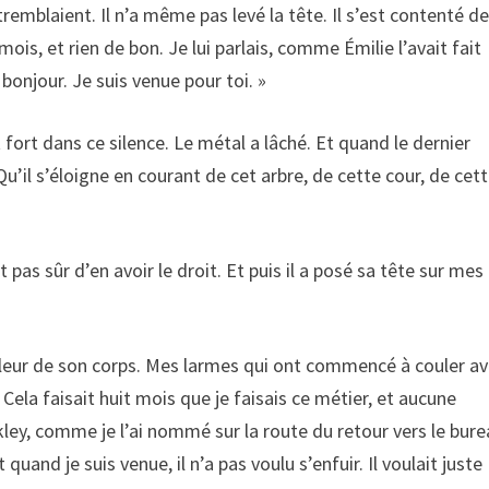
emblaient. Il n’a même pas levé la tête. Il s’est contenté d
ois, et rien de bon. Je lui parlais, comme Émilie l’avait fait
 bonjour. Je suis venue pour toi. »
fort dans ce silence. Le métal a lâché. Et quand le dernier
 Qu’il s’éloigne en courant de cet arbre, de cette cour, de cet
 pas sûr d’en avoir le droit. Et puis il a posé sa tête sur mes
aleur de son corps. Mes larmes qui ont commencé à couler a
Cela faisait huit mois que je faisais ce métier, et aucune
akley, comme je l’ai nommé sur la route du retour vers le bure
uand je suis venue, il n’a pas voulu s’enfuir. Il voulait juste