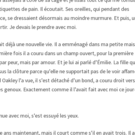
quettes de pain. Il écoutait. Ses oreilles, qui pendant des
ence, se dressaient désormais au moindre murmure. Et puis, u
partir. Je devais le prendre avec moi.
vait déjà une nouvelle vie. Il a emménagé dans ma petite mai
remière fois il a couru dans un champ ouvert, pour la première 
r peur, mais par amour. Et je lui ai parlé d’Émilie. La fille qu
s la clôture parce qu’elle ne supportait pas de le voir affam
Oakley l’a vue, il s’est détaché d’un bond, a couru droit vers
 ses genoux. Exactement comme il l’avait fait avec moi ce jour-
nue avec moi, s’est essuyé les yeux.
ze ans maintenant, mais il court comme s’il en avait trois. Il a