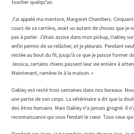
toucher quelqu’un.
J’ai appelé ma mentore, Margaret Chambers. Cinquante
cours de sa carrière, avait vu autant de choses que je n
pas à parler. J’étais assise dans mon pickup, Oakley sur
enfin permis de se relâcher, et je pleurais. Pendant ne
restée au bout du fil, jusqu’à ce que je puisse former de
Jessica, certains chiens passent leur vie entière à atte
Maintenant, ramène-le à la maison. »
Oakley est resté trois semaines dans nos bureaux. Nous 
une partie de son corps. La vétérinaire a dit que la dou
des êtres humains. Mais Oakley n’a jamais grogné. Il n
reconnaissance qui vous fendait le cœur. Tous ceux qui 
Pendant ces jours, je lui rendais visite chaque jour. Je