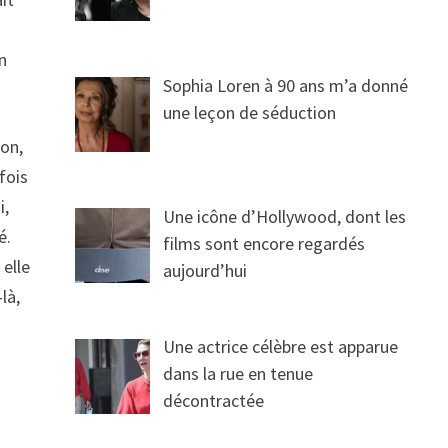
n
Sophia Loren à 90 ans m’a donné
une leçon de séduction
son,
fois
i,
Une icône d’Hollywood, dont les
é.
films sont encore regardés
 elle
aujourd’hui
là,
Une actrice célèbre est apparue
dans la rue en tenue
décontractée