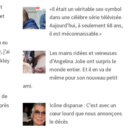
et
«Il était un véritable sex-symbol
 et
dans une célèbre série télévisée.
Aujourd’hui, à seulement 68 ans,
il est méconnaissable.»
a eu
 j’ai
Les mains ridées et veineuses
akley
d’Angelina Jolie ont surpris le
monde entier. Et il en va de
même pour son nouveau petit
ami.
t de
après
Icône disparue : C’est avec un
cœur lourd que nous annonçons
le décès