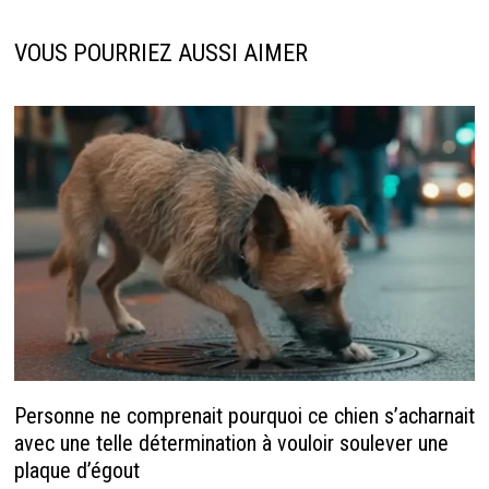
o
ge
n
p
k
r
p
VOUS POURRIEZ AUSSI AIMER
Personne ne comprenait pourquoi ce chien s’acharnait
avec une telle détermination à vouloir soulever une
plaque d’égout