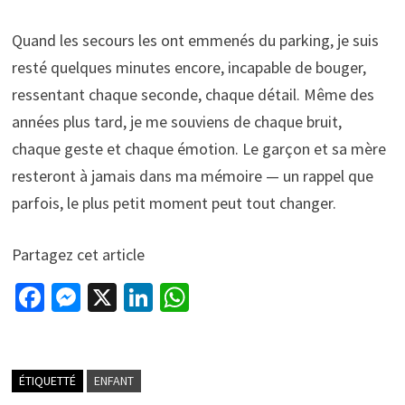
Quand les secours les ont emmenés du parking, je suis
resté quelques minutes encore, incapable de bouger,
ressentant chaque seconde, chaque détail. Même des
années plus tard, je me souviens de chaque bruit,
chaque geste et chaque émotion. Le garçon et sa mère
resteront à jamais dans ma mémoire — un rappel que
parfois, le plus petit moment peut tout changer.
Partagez cet article
Fa
M
X
Li
W
ce
es
n
h
b
se
ke
at
o
n
dI
sA
ÉTIQUETTÉ
ENFANT