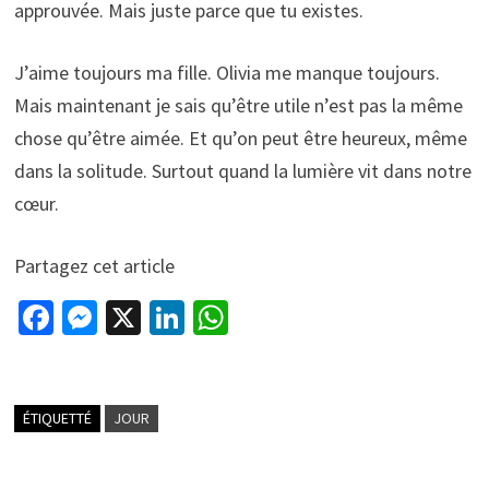
approuvée. Mais juste parce que tu existes.
J’aime toujours ma fille. Olivia me manque toujours.
Mais maintenant je sais qu’être utile n’est pas la même
chose qu’être aimée. Et qu’on peut être heureux, même
dans la solitude. Surtout quand la lumière vit dans notre
cœur.
Partagez cet article
Fa
M
X
Li
W
ce
es
n
h
b
se
ke
at
o
n
dI
sA
ÉTIQUETTÉ
JOUR
o
ge
n
p