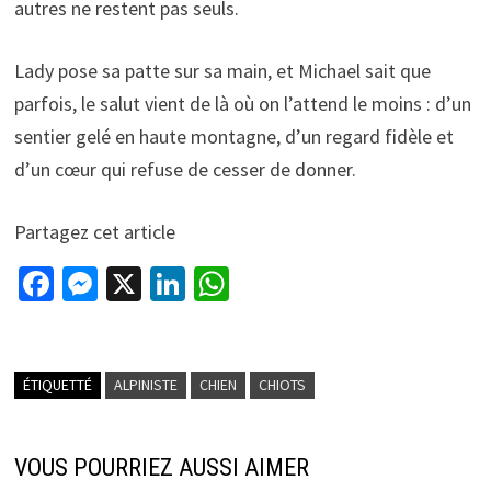
autres ne restent pas seuls.
Lady pose sa patte sur sa main, et Michael sait que
parfois, le salut vient de là où on l’attend le moins : d’un
sentier gelé en haute montagne, d’un regard fidèle et
d’un cœur qui refuse de cesser de donner.
Partagez cet article
Fa
M
X
Li
W
ce
es
n
h
b
se
ke
at
o
n
dI
sA
ÉTIQUETTÉ
ALPINISTE
CHIEN
CHIOTS
o
ge
n
p
k
r
p
VOUS POURRIEZ AUSSI AIMER