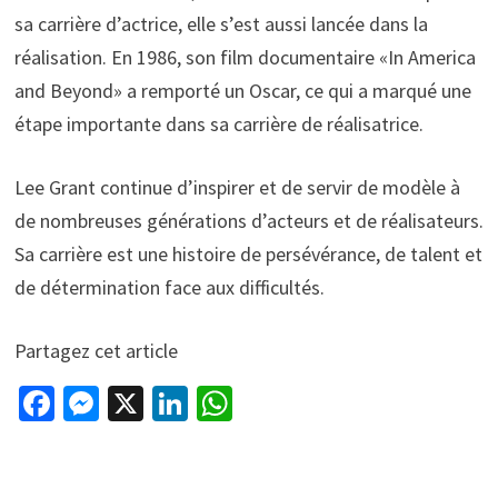
sa carrière d’actrice, elle s’est aussi lancée dans la
réalisation. En 1986, son film documentaire «In America
and Beyond» a remporté un Oscar, ce qui a marqué une
étape importante dans sa carrière de réalisatrice.
Lee Grant continue d’inspirer et de servir de modèle à
de nombreuses générations d’acteurs et de réalisateurs.
Sa carrière est une histoire de persévérance, de talent et
de détermination face aux difficultés.
Partagez cet article
Fa
M
X
Li
W
ce
es
n
h
b
se
ke
at