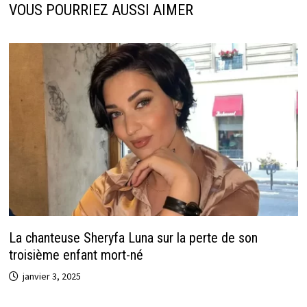
o
n
dI
sA
VOUS POURRIEZ AUSSI AIMER
o
ge
n
p
k
r
p
La chanteuse Sheryfa Luna sur la perte de son
troisième enfant mort-né
janvier 3, 2025