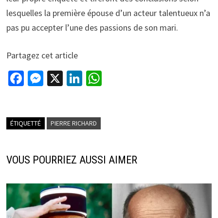
lesquelles la première épouse d’un acteur talentueux n’a
pas pu accepter l’une des passions de son mari.
Partagez cet article
Fa
M
X
Li
W
ce
es
n
h
b
se
ke
at
o
n
dI
sA
ÉTIQUETTÉ
PIERRE RICHARD
o
ge
n
p
k
r
p
VOUS POURRIEZ AUSSI AIMER