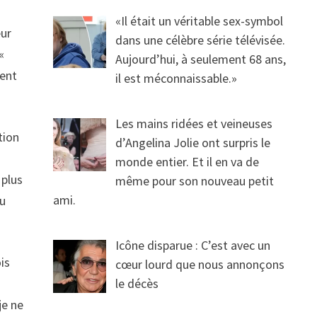
«Il était un véritable sex-symbol
eur
dans une célèbre série télévisée.
«
Aujourd’hui, à seulement 68 ans,
ient
il est méconnaissable.»
Les mains ridées et veineuses
tion
d’Angelina Jolie ont surpris le
monde entier. Et il en va de
 plus
même pour son nouveau petit
ami.
du
Icône disparue : C’est avec un
is
cœur lourd que nous annonçons
le décès
je ne