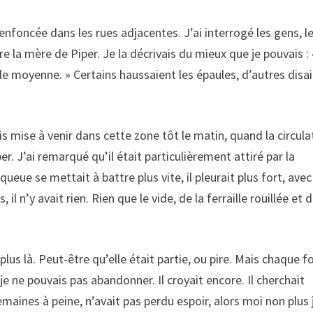
 enfoncée dans les rues adjacentes. J’ai interrogé les gens, l
e la mère de Piper. Je la décrivais du mieux que je pouvais : 
lle moyenne. » Certains haussaient les épaules, d’autres disa
suis mise à venir dans cette zone tôt le matin, quand la circula
r. J’ai remarqué qu’il était particulièrement attiré par la
ue se mettait à battre plus vite, il pleurait plus fort, avec
l n’y avait rien. Rien que le vide, de la ferraille rouillée et 
us là. Peut-être qu’elle était partie, ou pire. Mais chaque fo
je ne pouvais pas abandonner. Il croyait encore. Il cherchait
maines à peine, n’avait pas perdu espoir, alors moi non plus 