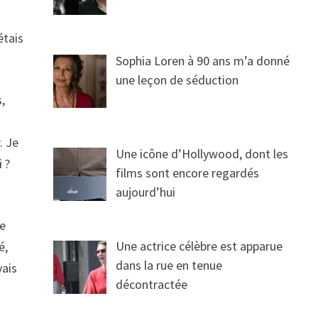
étais
Sophia Loren à 90 ans m’a donné
une leçon de séduction
s,
. Je
Une icône d’Hollywood, dont les
i ?
films sont encore regardés
aujourd’hui
te
Une actrice célèbre est apparue
é,
dans la rue en tenue
vais
décontractée