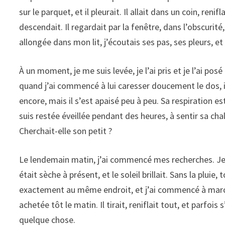
sur le parquet, et il pleurait. Il allait dans un coin, renif
descendait. Il regardait par la fenêtre, dans l’obscurité
allongée dans mon lit, j’écoutais ses pas, ses pleurs, e
À un moment, je me suis levée, je l’ai pris et je l’ai pos
quand j’ai commencé à lui caresser doucement le dos, il 
encore, mais il s’est apaisé peu à peu. Sa respiration es
suis restée éveillée pendant des heures, à sentir sa chale
Cherchait-elle son petit ?
Le lendemain matin, j’ai commencé mes recherches. Je s
était sèche à présent, et le soleil brillait. Sans la pluie
exactement au même endroit, et j’ai commencé à marcher
achetée tôt le matin. Il tirait, reniflait tout, et parfoi
quelque chose.