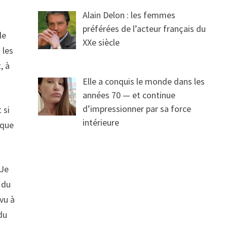
Alain Delon : les femmes
préférées de l’acteur français du
le
XXe siècle
 les
, à
Elle a conquis le monde dans les
années 70 — et continue
d’impressionner par sa force
 si
intérieure
 que
 Je
 du
vu à
 du