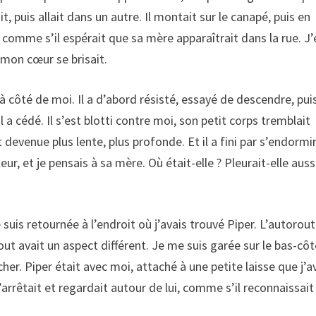
lait, puis allait dans un autre. Il montait sur le canapé, puis en
, comme s’il espérait que sa mère apparaîtrait dans la rue. J’
t mon cœur se brisait.
é à côté de moi. Il a d’abord résisté, essayé de descendre, pui
a cédé. Il s’est blotti contre moi, son petit corps tremblait
t devenue plus lente, plus profonde. Et il a fini par s’endormir
ur, et je pensais à sa mère. Où était-elle ? Pleurait-elle auss
uis retournée à l’endroit où j’avais trouvé Piper. L’autorou
, tout avait un aspect différent. Je me suis garée sur le bas-côt
. Piper était avec moi, attaché à une petite laisse que j’a
s s’arrêtait et regardait autour de lui, comme s’il reconnaissait