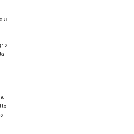
e si
gris
la
re.
tte
es