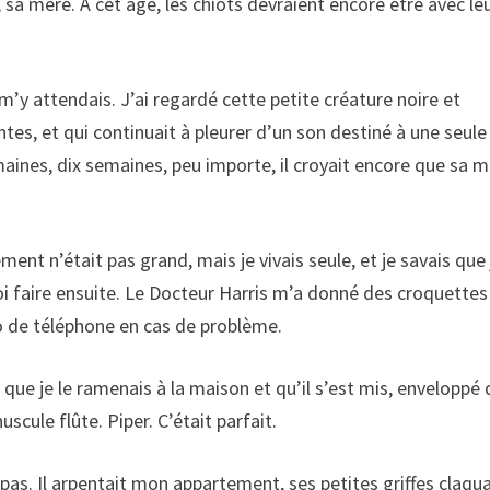
, sa mère. À cet âge, les chiots devraient encore être avec le
y attendais. J’ai regardé cette petite créature noire et
ntes, et qui continuait à pleurer d’un son destiné à une seule
 semaines, dix semaines, peu importe, il croyait encore que sa 
ent n’était pas grand, mais je vivais seule, et je savais que 
quoi faire ensuite. Le Docteur Harris m’a donné des croquettes
ro de téléphone en cas de problème.
 que je le ramenais à la maison et qu’il s’est mis, enveloppé
cule flûte. Piper. C’était parfait.
t pas. Il arpentait mon appartement, ses petites griffes claqu