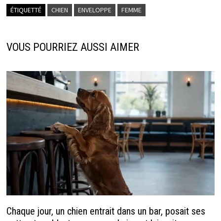
o
n
dI
sA
ÉTIQUETTÉ
CHIEN
ENVELOPPE
FEMME
o
ge
n
p
k
r
p
VOUS POURRIEZ AUSSI AIMER
Chaque jour, un chien entrait dans un bar, posait ses