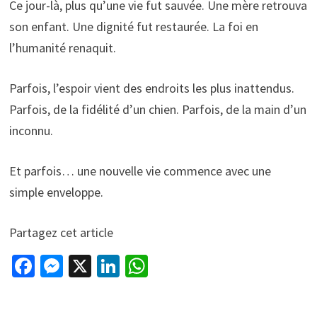
Ce jour-là, plus qu’une vie fut sauvée. Une mère retrouva
son enfant. Une dignité fut restaurée. La foi en
l’humanité renaquit.
Parfois, l’espoir vient des endroits les plus inattendus.
Parfois, de la fidélité d’un chien. Parfois, de la main d’un
inconnu.
Et parfois… une nouvelle vie commence avec une
simple enveloppe.
Partagez cet article
Fa
M
X
Li
W
ce
es
n
h
b
se
ke
at