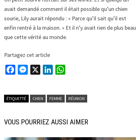
avait demandé comment il était possible qu’un chien
sourie, Lily aurait répondu : « Parce qu’il sait qu’il est
enfin rentré à la maison. » Et il n’y avait rien de plus beau
que cette vérité au monde.
Partagez cet article
Fa
M
X
Li
W
ce
es
n
h
b
se
ke
at
o
n
dI
sA
ÉTIQUETTÉ
CHIEN
FEMME
RÉUNION
o
ge
n
p
k
r
p
VOUS POURRIEZ AUSSI AIMER