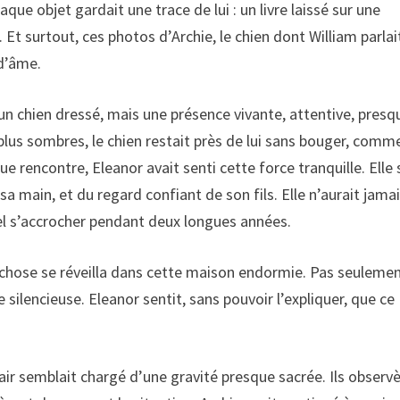
que objet gardait une trace de lui : un livre laissé sur une
 Et surtout, ces photos d’Archie, le chien dont William parlai
d’âme.
un chien dressé, mais une présence vivante, attentive, presq
us sombres, le chien restait près de lui sans bouger, comme 
que rencontre, Eleanor avait senti cette force tranquille. Elle 
a main, et du regard confiant de son fils. Elle n’aurait jama
uel s’accrocher pendant deux longues années.
e chose se réveilla dans cette maison endormie. Pas seulemen
silencieuse. Eleanor sentit, sans pouvoir l’expliquer, que ce
 l’air semblait chargé d’une gravité presque sacrée. Ils observ