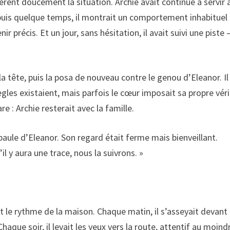
rent doucement la situation. Archie avait continué à servir 
uis quelque temps, il montrait un comportement inhabituel 
 précis. Et un jour, sans hésitation, il avait suivi une piste 
e la tête, puis la posa de nouveau contre le genou d’Eleanor. Il
 règles existaient, mais parfois le cœur imposait sa propre véri
re : Archie resterait avec la famille.
l’épaule d’Eleanor. Son regard était ferme mais bienveillant.
l y aura une trace, nous la suivrons. »
int le rythme de la maison. Chaque matin, il s’asseyait devant 
aque soir, il levait les yeux vers la route, attentif au moind