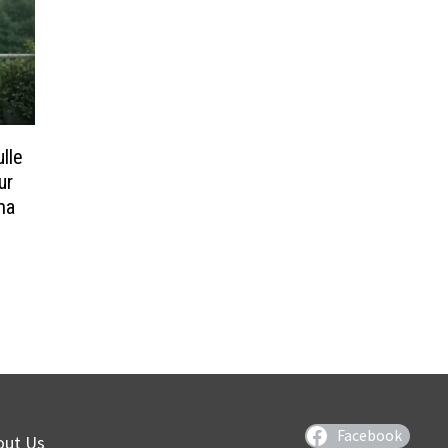
ulle
ur
ma
Facebook
out Us