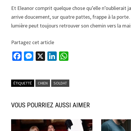
Et Eleanor comprit quelque chose qu’elle n’oublierait jam
arrive doucement, sur quatre pattes, frappe à la porte
lumière peut toujours retrouver son chemin vers la mai
Partagez cet article
Fa
M
X
Li
W
ce
es
n
h
b
se
ke
at
o
n
dI
sA
ÉTIQUETTÉ
CHIEN
SOLDAT
o
ge
n
p
k
r
p
VOUS POURRIEZ AUSSI AIMER