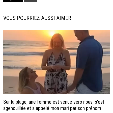
o
n
dI
sA
o
ge
n
p
k
r
p
VOUS POURRIEZ AUSSI AIMER
Sur la plage, une femme est venue vers nous, s’est
agenouillée et a appelé mon mari par son prénom