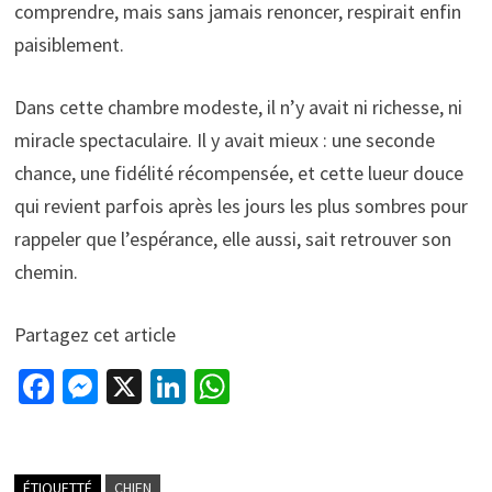
comprendre, mais sans jamais renoncer, respirait enfin
paisiblement.
Dans cette chambre modeste, il n’y avait ni richesse, ni
miracle spectaculaire. Il y avait mieux : une seconde
chance, une fidélité récompensée, et cette lueur douce
qui revient parfois après les jours les plus sombres pour
rappeler que l’espérance, elle aussi, sait retrouver son
chemin.
Partagez cet article
Fa
M
X
Li
W
ce
es
n
h
b
se
ke
at
ÉTIQUETTÉ
CHIEN