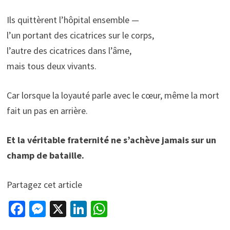
Ils quittèrent l’hôpital ensemble —
l’un portant des cicatrices sur le corps,
l’autre des cicatrices dans l’âme,
mais tous deux vivants.
Car lorsque la loyauté parle avec le cœur, même la mort
fait un pas en arrière.
Et la véritable fraternité ne s’achève jamais sur un
champ de bataille.
Partagez cet article
Fa
M
X
Li
W
ce
es
n
h