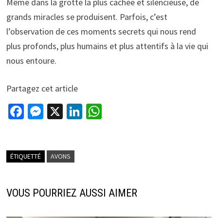
Même dans la grotte la plus cachée et silencieuse, de
grands miracles se produisent. Parfois, c’est
l’observation de ces moments secrets qui nous rend
plus profonds, plus humains et plus attentifs à la vie qui
nous entoure.
Partagez cet article
Fa
M
X
Li
W
ce
es
n
h
b
se
ke
at
o
n
dI
sA
ÉTIQUETTÉ
AVONS
o
ge
n
p
k
r
p
VOUS POURRIEZ AUSSI AIMER