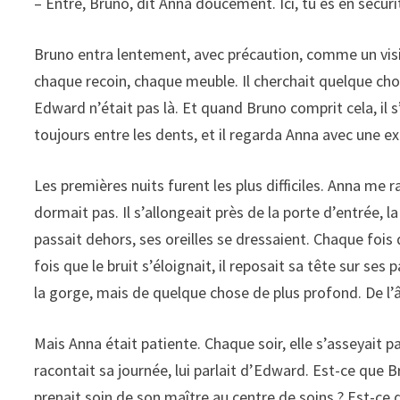
– Entre, Bruno, dit Anna doucement. Ici, tu es en sécuri
Bruno entra lentement, avec précaution, comme un visite
chaque recoin, chaque meuble. Il cherchait quelque cho
Edward n’était pas là. Et quand Bruno comprit cela, il 
toujours entre les dents, et il regarda Anna avec une exp
Les premières nuits furent les plus difficiles. Anna me
dormait pas. Il s’allongeait près de la porte d’entrée, l
passait dehors, ses oreilles se dressaient. Chaque fois q
fois que le bruit s’éloignait, il reposait sa tête sur ses 
la gorge, mais de quelque chose de plus profond. De l
Mais Anna était patiente. Chaque soir, elle s’asseyait par
racontait sa journée, lui parlait d’Edward. Est-ce qu
prenait soin de son maître au centre de soins ? Est-ce 