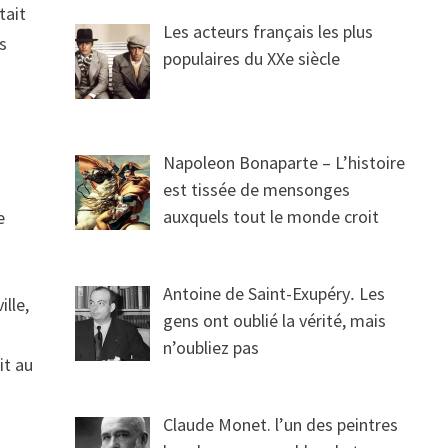
tait
Les acteurs français les plus
is
populaires du XXe siècle
Napoleon Bonaparte – L’histoire
est tissée de mensonges
auxquels tout le monde croit
e
Antoine de Saint-Exupéry․ Les
ille,
gens ont oublié la vérité, mais
n’oubliez pas
it au
Claude Monet. l’un des peintres