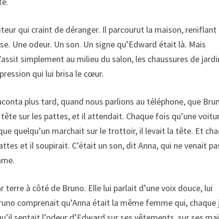
té.
ur qui craint de déranger. Il parcourut la maison, reniflant
se. Une odeur. Un son. Un signe qu’Edward était là. Mais
s’assit simplement au milieu du salon, les chaussures de jard
ression qui lui brisa le cœur.
 raconta plus tard, quand nous parlions au téléphone, que Bru
a tête sur les pattes, et il attendait. Chaque fois qu’une voitu
ue quelqu’un marchait sur le trottoir, il levait la tête. Et ch
pattes et il soupirait. C’était un son, dit Anna, qui ne venait p
’âme.
 terre à côté de Bruno. Elle lui parlait d’une voix douce, lui
e Bruno comprenait qu’Anna était la même femme qui, chaque 
qu’il sentait l’odeur d’Edward sur ses vêtements, sur ses mai