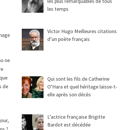
les plus remarquables de tous
les temps
Victor Hugo Meilleures citations
inage
d’un poète français
no ne
re
aque
Qui sont les fils de Catherine
as de
O’Hara et quel héritage laisse-t-
elle après son décès
L’actrice française Brigitte
jour,
Bardot est décédée
ns ?