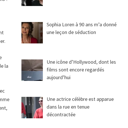
Sophia Loren à 90 ans m’a donné
une leçon de séduction
nt
er.
e
Une icône d’Hollywood, dont les
de la
films sont encore regardés
aujourd’hui
vec
Une actrice célèbre est apparue
comme
dans la rue en tenue
ent,
décontractée