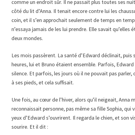
comme un endroit sûr. Il ne passait plus toutes ses nuits
côté du lit d’Anna. Il tenait encore contre lui les cha
coin, et il s’en approchait seulement de temps en temps
n’essaya jamais de les lui prendre. Elle savait qu’elles 
deux mondes.
Les mois passèrent. La santé d’Edward déclinait, puis s
heures, lui et Bruno étaient ensemble. Parfois, Edward p
silence. Et parfois, les jours où il ne pouvait pas parl
à ses pieds, et cela suffisait.
Une fois, au cœur de l’hiver, alors qu’il neigeait, Anna 
reconnaissait personne, pas même sa fille Sophia, qui 
yeux d’Edward s’ouvrirent. Il regarda le chien, et son vi
sourire. Et il dit :