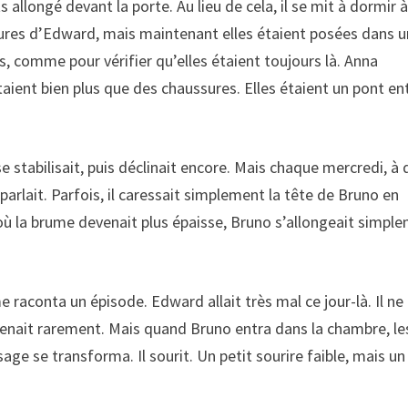
 allongé devant la porte. Au lieu de cela, il se mit à dormir 
ussures d’Edward, mais maintenant elles étaient posées dans u
, comme pour vérifier qu’elles étaient toujours là. Anna
étaient bien plus que des chaussures. Elles étaient un pont en
e stabilisait, puis déclinait encore. Mais chaque mercredi, à
arlait. Parfois, il caressait simplement la tête de Bruno en
er, où la brume devenait plus épaisse, Bruno s’allongeait simpl
me raconta un épisode. Edward allait très mal ce jour-là. Il ne
venait rarement. Mais quand Bruno entra dans la chambre, le
sage se transforma. Il sourit. Un petit sourire faible, mais un